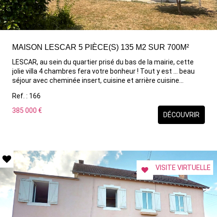
MAISON LESCAR 5 PIÈCE(S) 135 M2 SUR 700M²
LESCAR, au sein du quartier prisé du bas de la mairie, cette
jolie villa 4 chambres fera votre bonheur ! Tout y est ... beau
séjour avec cheminée insert, cuisine et arrière cuisine
équipées, chambre avec salle d'eau en RDC et donnant sur le
Ref. : 166
jardin, terrasses couverte et ouverte. A l'étage, 3 chambres
agrémentées d'une climatisation, salle de bains et terrasse
385 000 €
DÉCOUVRIR
avec vue Pyrénées. 2 wc, cellier, 2 carports, un grand abri
jardin avec auvent. Vous apprécierez la luminosité et la
sérénité que dégagent cette villa et son jardin arboré
piscinable de 700m². Belle exclusivité agence à visiter
d'urgence !
VISITE VIRTUELLE