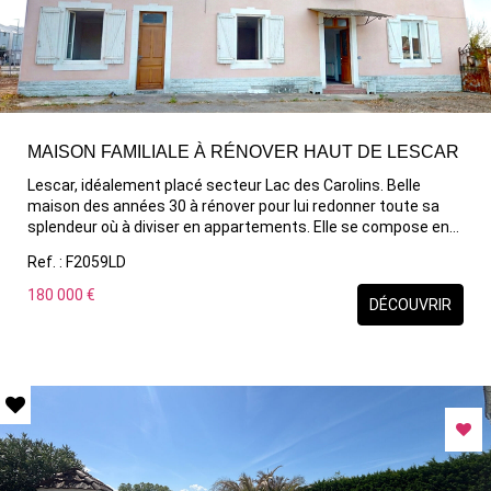
MAISON FAMILIALE À RÉNOVER HAUT DE LESCAR
Lescar, idéalement placé secteur Lac des Carolins. Belle
maison des années 30 à rénover pour lui redonner toute sa
splendeur où à diviser en appartements. Elle se compose en
rez-de-chaussée d'une entrée, séjour, salle à manger cuisine,
Ref. : F2059LD
chambre , salle de bain et wc. A l'étage 3 chambres, dressing,
salle d'eau et wc. Combles aménageable pour créer 2
180 000 €
DÉCOUVRIR
chambres supplémentaires Double vitrage déjà présent sur la
majorité des menuiseries. Travaux à prévoir