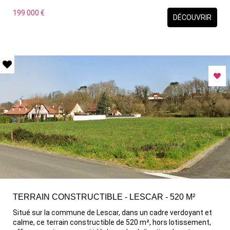
volumes et de nombreuses possibilités d'aménagement, en
complément une grange idéale pour atelier ou habitation, et
199 000 €
DÉCOUVRIR
afin une parcelle constructible pour extension ou projet d'une
seconde construction. ON AIME : la parcelle clôturée et située
à l'arrière de la grange Un projet ? contactez nous
TERRAIN CONSTRUCTIBLE - LESCAR - 520 M²
Situé sur la commune de Lescar, dans un cadre verdoyant et
calme, ce terrain constructible de 520 m², hors lotissement,