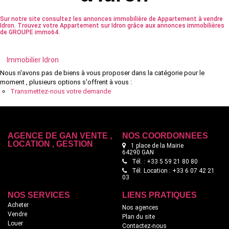
Sur notre site consultez les annonces immobilière de Appartement à vendre
Idron. Trouvez votre Appartement sur Idron grâce aux annonces immobilières
de GROUPE immo64.
Immobilier Idron
Nous n'avons pas de biens à vous proposer dans la catégorie pour le
moment , plusieurs options s'offrent à vous :
Transmettez-nous votre demande
AGENCE DE GAN VENTE ,
NOS COORDONNÉES
LOCATION , GESTION
1 place de la Mairie
64290 GAN
Tél. : +33 5 59 21 80 80
Tél. Location : +33 6 07 42 21
03
NOS SERVICES
LIENS PRATIQUES
Acheter
Nos agences
Vendre
Plan du site
Louer
Contactez-nous