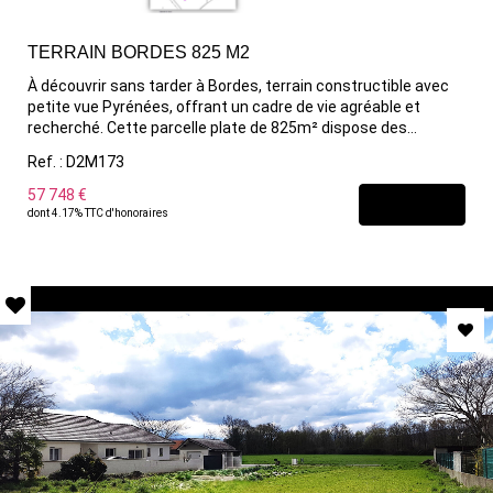
TERRAIN BORDES 825 M2
À découvrir sans tarder à Bordes, terrain constructible avec
petite vue Pyrénées, offrant un cadre de vie agréable et
recherché. Cette parcelle plate de 825m² dispose des
réseaux en bordure de route pour la viabilisation et le raccord
Ref. : D2M173
à l'assainissement collectif ! Situé à proximité de Pau, ce
terrain bénéficie d'un emplacement stratégique entre calme
57 748 €
DÉCOUVRIR
et commodités à pied (Halles, école, pharmacie, Safran,
dont 4.17% TTC d'honoraires
boulangerie,...) Un projet de construction qui n'attend plus que
vous. Pour plus d'informations, contactez-nous dès
maintenant.