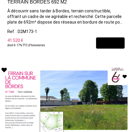
TERRAIN BORDES 692 M2
À découvrir sans tarder à Bordes, terrain constructible,
offrant un cadre de vie agréable et recherché. Cette parcelle
plate de 692m² dispose des réseaux en bordure de route pour
la viabilisation et le raccord à l'assainissement collectif ! Situé
Ref. : D2M173-1
à proximité de Pau, ce terrain bénéficie d'un emplacement
stratégique entre calme et commodités à pied (Halles, école,
41 520 €
DÉCOUVRIR
pharmacie, Safran, boulangerie,...) Un projet de construction
dont 4.17% TTC d'honoraires
qui n'attend plus que vous. Pour plus d'informations,
contactez-nous dès maintenant.