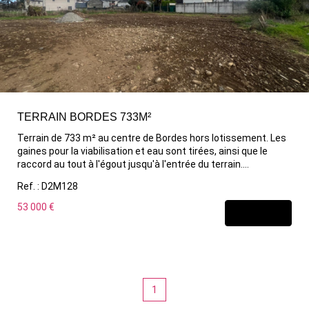
TERRAIN BORDES 733M²
Terrain de 733 m² au centre de Bordes hors lotissement. Les
gaines pour la viabilisation et eau sont tirées, ainsi que le
raccord au tout à l'égout jusqu'à l'entrée du terrain.
Emplacements au calme, proche de toutes les commodités :
Ref. : D2M128
1 minute de la mairie et de l'école, 3 minutes de SAFRAN -
TURBOMECA, commerces, arrêts de bus. cabinet médical... A
53 000 €
DÉCOUVRIR
visiter sans tarder, belle opportunité !
1