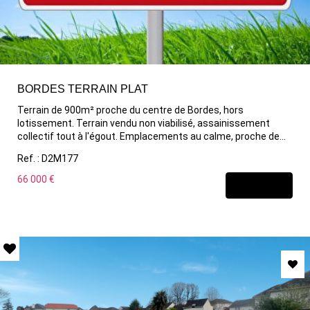
BORDES TERRAIN PLAT
Terrain de 900m² proche du centre de Bordes, hors
lotissement. Terrain vendu non viabilisé, assainissement
collectif tout à l'égout. Emplacements au calme, proche de
toutes les commodités : 1 minute de la mairie et de l'école, 3
Ref. : D2M177
minutes de SAFRAN -TURBOMECA, commerces, arrêts de
bus. cabinet médical... A visiter sans tarder, belle opportunité !
66 000 €
DÉCOUVRIR