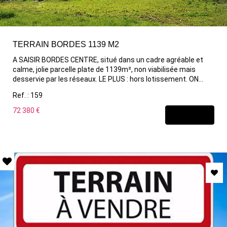
TERRAIN BORDES 1139 M2
A SAISIR BORDES CENTRE, situé dans un cadre agréable et
calme, jolie parcelle plate de 1139m², non viabilisée mais
desservie par les réseaux. LE PLUS : hors lotissement. ON
AIME : la proximité des commerces Contactez nous pour
Ref. : 159
réaliser vos projets
72 380 €
DÉCOUVRIR