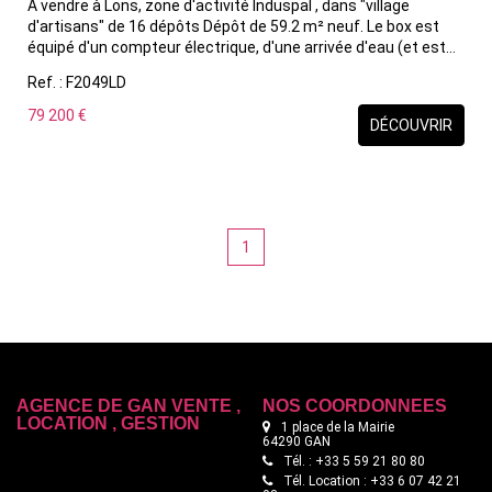
A vendre à Lons, zone d'activité Induspal , dans "village
d'artisans" de 16 dépôts Dépôt de 59.2 m² neuf. Le box est
équipé d'un compteur électrique, d'une arrivée d'eau (et est
raccordé aux égouts), de la fibre, d'une porte sectionnelle de
Ref. : F2049LD
3m x 3m50 et d'une porte d'entrée. Prix : 79 200€ H.T.
Possibilité d'acquérir 1 box supplémentaire au même prix et
79 200 €
DÉCOUVRIR
conditions Un box de 63.63m² au prix de 84 480 € HT Un box de
120.8 m² au prix de 158 400€ HT
1
AGENCE DE GAN VENTE ,
NOS COORDONNÉES
LOCATION , GESTION
1 place de la Mairie
64290 GAN
Tél. : +33 5 59 21 80 80
Tél. Location : +33 6 07 42 21