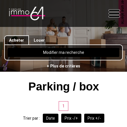
Créer une alerte
Acheter
Louer
Modifier ma recherche
+ Plus de critères
Parking / box
1
Trier par :
Date
Prix -/+
Prix +/-