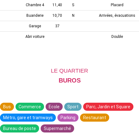
Chambre 4
11,40
S
Placard
Buanderie
10,70
N
Arrivées, évacuations
Garage
37
Abri voiture
Double
LE QUARTIER
BUROS
Bus
Commerce
Ecole
Sport
Parc, Jardin et Square
Métro, gare et tramways
Parking
Restaurant
Bureau de poste
Supermarché