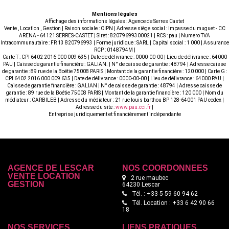
Mentions légales
Affichage des informations légales : Agence de Serres Castet
Vente , Location , Gestion | Raison sociale : CIPN | Adresse siège social : impasse du muguet - CC
ARENA - 64121 SERRES-CASTET | Siret : 82079699300021 | RCS : pau | Numero TVA
Intracommunautaire : FR 13 820796993 | Forme juridique : SARL | Capital social : 1 000 | Assurance
RCP : 0148794M |
Carte T : CPI 6402 2016 000 009 635 | Date de délivrance : 0000-00-00 | Lieu de délivrance : 64000
PAU | Caisse de garantie financière : GALIAN. | N° de caisse de garantie : 48794 | Adresse caisse
de garantie : 89 rue de la Boétie 75008 PARIS | Montant de la garantie financière : 120 000 | Carte G :
CPI 6402 2016 000 009 635 | Date de délivrance : 0000-00-00 | Lieu de délivrance : 64000 PAU |
Caisse de garantie financière : GALIAN | N° de caisse de garantie : 48794 | Adresse caisse de
garantie : 89 rue de la Boétie 75008 PARIS | Montant de la garantie financière : 120 000 | Nom du
médiateur : CARBILEB | Adresse du médiateur : 21 rue louis barthou BP 128-64001 PAU cedex |
Adresse du site :
www.pau.cci.fr
|
Entreprise juridiquement et financièrement indépendante
AGENCE DE LESCAR
NOS COORDONNÉES
VENTE LOCATION
2 rue maubec
GESTION
64230 Lescar
Tél. : +33 5 59 60 94 62
Tél. Location : +33 6 42 90 66
18
NOS SERVICES
LIENS PRATIQUES