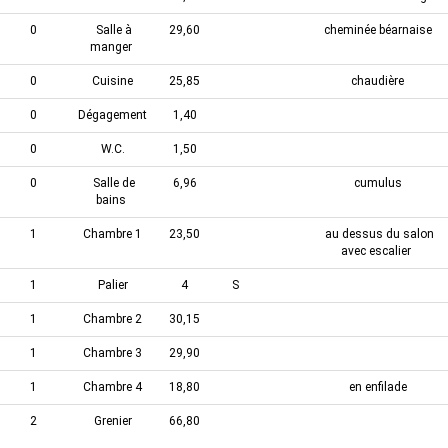
0
Salle à
29,60
cheminée béarnaise
manger
0
Cuisine
25,85
chaudière
0
Dégagement
1,40
0
W.C.
1,50
0
Salle de
6,96
cumulus
bains
1
Chambre 1
23,50
au dessus du salon
avec escalier
1
Palier
4
S
1
Chambre 2
30,15
1
Chambre 3
29,90
1
Chambre 4
18,80
en enfilade
2
Grenier
66,80