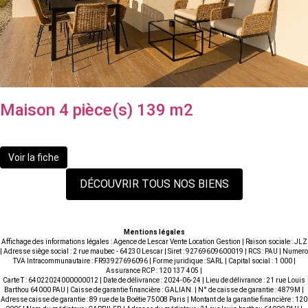
Maison 4 pièce(s) 139 m2
344 000 €
Voir la fiche
DÉCOUVRIR TOUS NOS BIENS
Mentions légales
Affichage des informations légales : Agence de Lescar Vente Location Gestion | Raison sociale : JLZ
| Adresse siège social : 2 rue maubec - 64230 Lescar | Siret : 92769609600019 | RCS : PAU | Numero
TVA Intracommunautaire : FR93927696096 | Forme juridique : SARL | Capital social : 1 000 |
Assurance RCP : 120 137 405 |
Carte T : 64022024000000012 | Date de délivrance : 2024-06-24 | Lieu de délivrance : 21 rue Louis
Barthou 64000 PAU | Caisse de garantie financière : GALIAN. | N° de caisse de garantie : 4879M |
Adresse caisse de garantie : 89 rue de la Boétie 75008 Paris | Montant de la garantie financière : 120