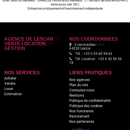
000€ | Nom du médiateur : CARBILEB | Adresse du médiateur : 21 rue louis barthou 64000 PAU |
Adresse du site : NC |
Entreprise juridiquement et financièrement indépendante
AGENCE DE LESCAR
NOS COORDONNÉES
VENTE LOCATION
2 rue maubec
GESTION
64230 Lescar
Tél. : +33 5 59 60 94 62
Tél. Location : +33 6 42 90 66
18
NOS SERVICES
LIENS PRATIQUES
Acheter
Nos agences
Vendre
Plan du site
Louer
Contactez-nous
Estimation
Mentions
Politique de confidentialité
Politique des cookies
Nos honoraires
Recrutement
Nos partenaires