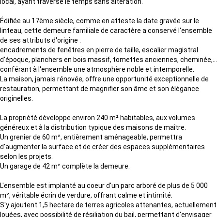
local, ayant traversé le temps sans altération.
Édifiée au 17ème siècle, comme en atteste la date gravée sur le
linteau, cette demeure familiale de caractère a conservé l'ensemble
de ses attributs d'origine :
encadrements de fenêtres en pierre de taille, escalier magistral
d'époque, planchers en bois massif, tomettes anciennes, cheminée,...
conférant à l'ensemble une atmosphère noble et intemporelle.
La maison, jamais rénovée, offre une opportunité exceptionnelle de
restauration, permettant de magnifier son âme et son élégance
originelles.
La propriété développe environ 240 m² habitables, aux volumes
généreux et à la distribution typique des maisons de maître.
Un grenier de 60 m², entièrement aménageable, permettra
d'augmenter la surface et de créer des espaces supplémentaires
selon les projets.
Un garage de 42 m² complète la demeure.
L'ensemble est implanté au coeur d'un parc arboré de plus de 5 000
m², véritable écrin de verdure, offrant calme et intimité.
S'y ajoutent 1,5 hectare de terres agricoles attenantes, actuellement
louées, avec possibilité de résiliation du bail, permettant d'envisager