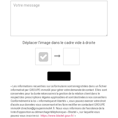
Déplacer l'image dans le cadre vide à droite
ENVOYER
« Les informations recueillies sur ce formulaire sont enregistrées dans un fichier
informatisé par GROUPE immo64 pour gérer votre demande de contact. Elles sont
conservées pour la durée nécessaire à la gestion de la relation client dans le
respect des prescriptions légales applicables et sont destinées à nos conseillers
Conformément à la loi « informatique et libertés », vous pouvez exercer votre droit
d'accès aux données vous concernant et les faire rectifier en contactant GROUPE
immo64 direction@groupeimmo64.fr. Nous vous informons de l'existence de la
liste d'opposition au démarchage téléphonique « Bloctel », sur laquelle vous
pouvez vous inscrire ici :
https://www.bloctel.gouv.fr/
»