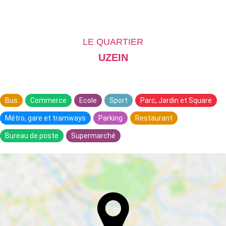
LE QUARTIER
UZEIN
Bus
Commerce
Ecole
Sport
Parc, Jardin et Square
Métro, gare et tramways
Parking
Restaurant
Bureau de poste
Supermarché