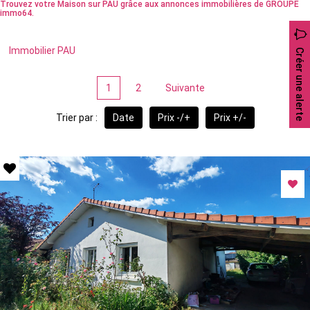
Trouvez votre Maison sur PAU grâce aux annonces immobilières de GROUPE
immo64.
Immobilier PAU
Créer une alerte
1
2
Suivante
Trier par :
Date
Prix -/+
Prix +/-