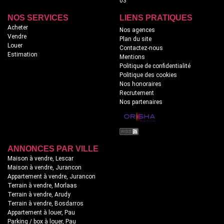
03
18
complémentaires. Une propriété rare, alliant espace, lumière,
qualité de construction et cadre de vie exceptionnel. DPE: C
NOS SERVICES
LIENS PRATIQUES
Honoraires inclus à la charge du vendeur
Acheter
Nos agences
Vendre
Plan du site
Louer
Contactez-nous
Estimation
Mentions
Politique de confidentialité
Politique des cookies
Nos honoraires
Recrutement
Nos partenaires
ANNONCES PAR VILLE
Maison à vendre, Lescar
Maison à vendre, Jurancon
Appartement à vendre, Jurancon
Terrain à vendre, Morlaas
Terrain à vendre, Arudy
Terrain à vendre, Bosdarros
Appartement à louer, Pau
Parking / box à louer, Pau