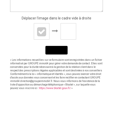
Déplacer l'image dans le cadre vide à droite
ENVOYER
« Les informations recueillies sur ce formulaire sont enregistrées dans un fichier
informatisé par GROUPE immo64 pour gérer votre demande de contact. Elles sont
conservées pour la durée nécessaire à la gestion de la relation client dans le
respect des prescriptions légales applicables et sont destinées à nos conseillers
Conformément à la loi « informatique et libertés », vous pouvez exercer votre droit
d'accès aux données vous concernant et les faire rectifier en contactant GROUPE
immo64 direction@groupeimmo64.fr. Nous vous informons de l'existence de la
liste d'opposition au démarchage téléphonique « Bloctel », sur laquelle vous
pouvez vous inscrire ici :
https://www.bloctel.gouv.fr/
»