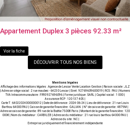
Appartement Duplex 3 pièces 92.33 m²
314 000 €
Voir la fiche
DÉCOUVRIR TOUS NOS BIENS
Mentions légales
Affichage des informations légales : Agence de Lescar Vente Location Gestion | Raison sociale : JLZ
| Adresse siège social : 2 rue maubec - 64230 Lescar | Siret : 92769609600019 | RCS : PAU | Numero
TVA Intracommunautaire : FR93927696096 | Forme juridique : SARL | Capital social : 1 000 |
Assurance RCP : 120 137 405 |
Carte T : 64022024000000012 | Date de délivrance : 2024-06-24 | Lieu de délivrance : 21 rue Louis
Barthou 64000 PAU | Caisse de garantie financière : GALIAN. | N° de caisse de garantie : 4879M |
Adresse caisse de garantie : 89 rue de la Boétie 75008 Paris | Montant de la garantie financière : 120
000€ | Nom du médiateur : CARBILEB | Adresse du médiateur : 21 rue louis barthou 64000 PAU |
Adresse du site : NC |
Entreprise juridiquement et financièrement indépendante