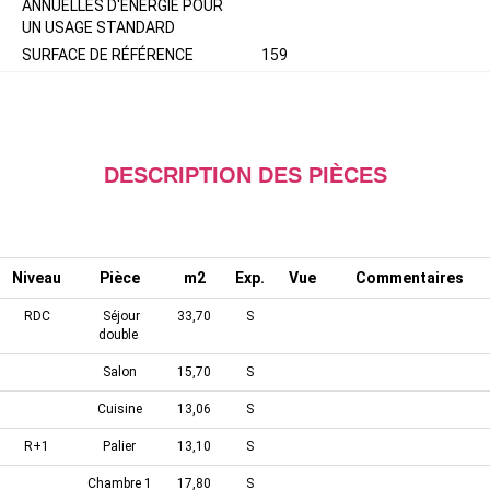
ANNUELLES D'ÉNERGIE POUR
UN USAGE STANDARD
SURFACE DE RÉFÉRENCE
159
DESCRIPTION DES PIÈCES
Niveau
Pièce
m2
Exp.
Vue
Commentaires
RDC
Séjour
33,70
S
double
Salon
15,70
S
Cuisine
13,06
S
R+1
Palier
13,10
S
Chambre 1
17,80
S