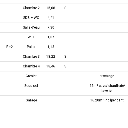
Chambre 2
15,08
S
SDB + WC
4,41
Salle d'eau
7,30
W.C.
1,07
R+2
Palier
1,13
Chambre 3
18,22
S
Chambre 4
18,46
S
Grenier
stockage
Sous sol
65m² cave/ chaufferie/
laverie
Garage
16.20m² indépendant