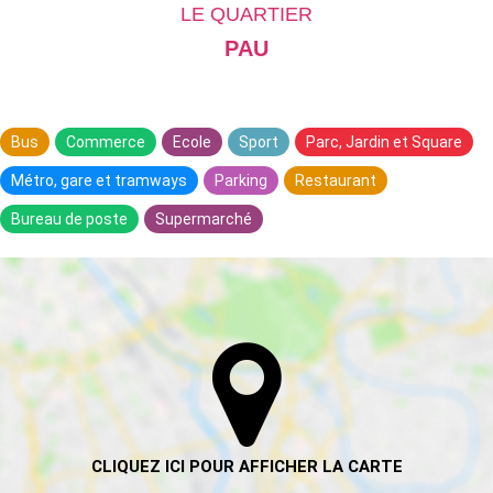
LE QUARTIER
PAU
Bus
Commerce
Ecole
Sport
Parc, Jardin et Square
Métro, gare et tramways
Parking
Restaurant
Bureau de poste
Supermarché