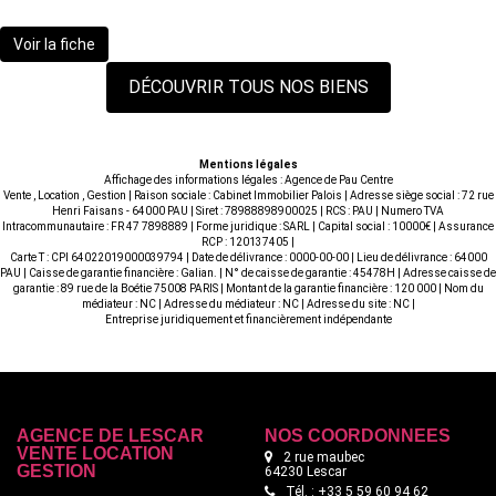
499 900 €
Voir la fiche
DÉCOUVRIR TOUS NOS BIENS
Mentions légales
Affichage des informations légales : Agence de Pau Centre
Vente , Location , Gestion | Raison sociale : Cabinet Immobilier Palois | Adresse siège social : 72 rue
Henri Faisans - 64000 PAU | Siret : 78988898900025 | RCS : PAU | Numero TVA
Intracommunautaire : FR 47 7898889 | Forme juridique : SARL | Capital social : 10000€ | Assurance
RCP : 120137405 |
Carte T : CPI 64022019000039794 | Date de délivrance : 0000-00-00 | Lieu de délivrance : 64000
PAU | Caisse de garantie financière : Galian. | N° de caisse de garantie : 45478H | Adresse caisse de
garantie : 89 rue de la Boétie 75008 PARIS | Montant de la garantie financière : 120 000 | Nom du
médiateur : NC | Adresse du médiateur : NC | Adresse du site : NC |
Entreprise juridiquement et financièrement indépendante
AGENCE DE LESCAR
NOS COORDONNÉES
VENTE LOCATION
2 rue maubec
GESTION
64230 Lescar
Tél. : +33 5 59 60 94 62