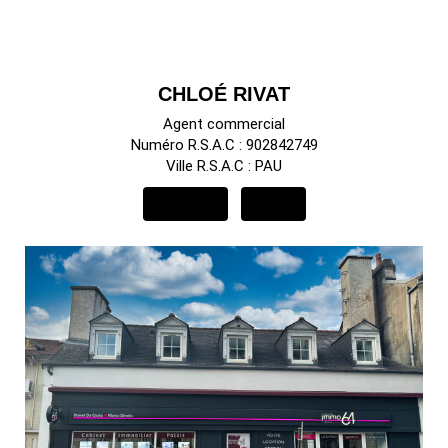
CHLOÉ RIVAT
Agent commercial
Numéro R.S.A.C : 902842749
Ville R.S.A.C : PAU
APPELER
EMAIL