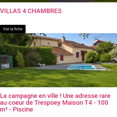
VILLAS 4 CHAMBRES
475 800 €
Voir la fiche
La campagne en ville ! Une adresse rare
au coeur de Trespoey Maison T4 - 100
m² - Piscine