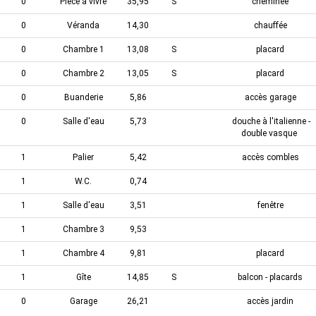
0
Pièce à vivre
35,95
S
cheminée
0
Véranda
14,30
chauffée
0
Chambre 1
13,08
S
placard
0
Chambre 2
13,05
S
placard
0
Buanderie
5,86
accès garage
0
Salle d'eau
5,73
douche à l'italienne -
double vasque
1
Palier
5,42
accès combles
1
W.C.
0,74
1
Salle d'eau
3,51
fenêtre
1
Chambre 3
9,53
1
Chambre 4
9,81
placard
1
Gîte
14,85
S
balcon - placards
0
Garage
26,21
accès jardin