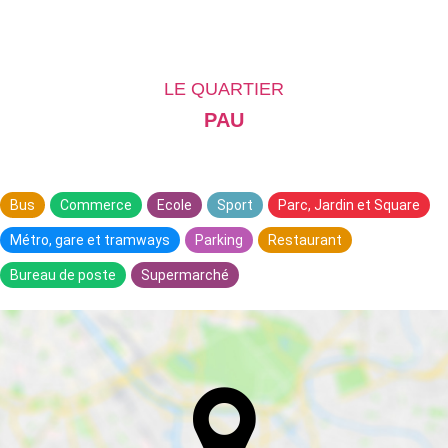
LE QUARTIER
PAU
Bus
Commerce
Ecole
Sport
Parc, Jardin et Square
Métro, gare et tramways
Parking
Restaurant
Bureau de poste
Supermarché