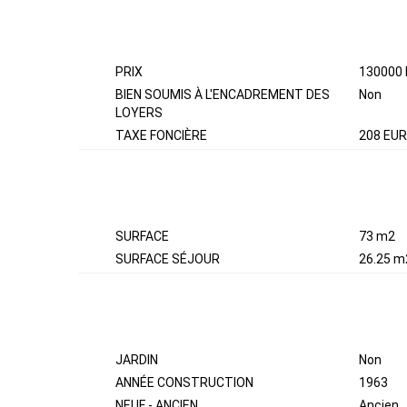
ASPECTS FINANCIERS
PRIX
130000
BIEN SOUMIS À L'ENCADREMENT DES
Non
LOYERS
TAXE FONCIÈRE
208 EUR
SURFACES
SURFACE
73 m2
SURFACE SÉJOUR
26.25 m
EXTÉRIEUR
JARDIN
Non
ANNÉE CONSTRUCTION
1963
NEUF - ANCIEN
Ancien