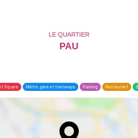
LE QUARTIER
PAU
 et Square
Métro, gare et tramways
Parking
Restaurant