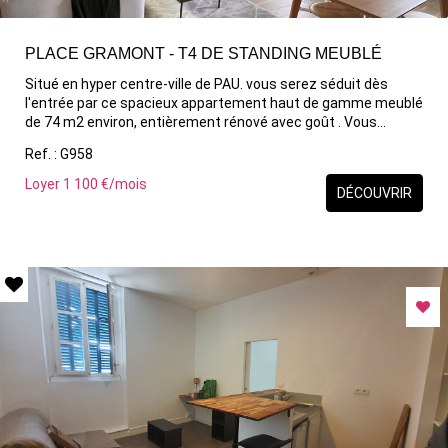
PLACE GRAMONT - T4 DE STANDING MEUBLÉ
Situé en hyper centre-ville de PAU. vous serez séduit dès
l'entrée par ce spacieux appartement haut de gamme meublé
de 74 m2 environ, entièrement rénové avec goût . Vous
trouverez un grand couloir aménagé équipé, donnant sur un
Ref. : G958
espace séjour - salle à manger de 32 m2, et son coin bureau,
une cuisine moderne haut de gamme, entièrement équipée
Loyer 1 100 €/mois
DÉCOUVRIR
offrant un espace fonctionnel . L'espace nuit comprend 3
chambres, dont une suite parentale avec grand dressing. Une
salle de bain contemporaine et un WC séparé complètent cet
espace. A proximité immédiate des écoles, commerces et
transports, ce lieu de vie est idéal pour une vie citadine. Ne
manquez pas cette opportunité ! Contactez nous dès
maintenant pour organiser une visite.