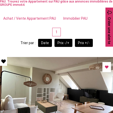
PAU. Trouvez votre Appartement sur PAU grâce aux annonces immobilières de
GROUPE immo64.
Achat / Vente Appartement PAU
Immobilier PAU
Créer une alerte
1
Trier par :
Date
Prix -/+
Prix +/-