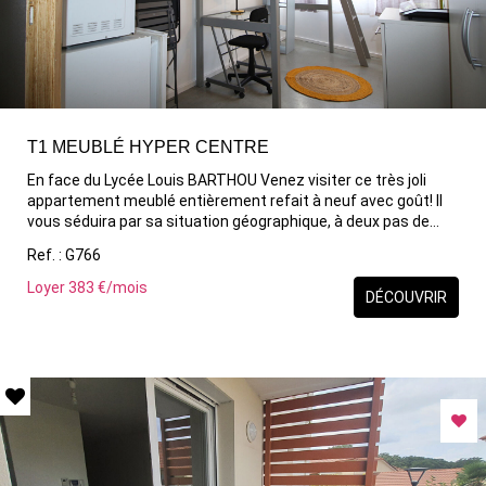
T1 MEUBLÉ HYPER CENTRE
En face du Lycée Louis BARTHOU Venez visiter ce très joli
appartement meublé entièrement refait à neuf avec goût! Il
vous séduira par sa situation géographique, à deux pas de
tous les commerces et transports, sa luminosité. Il se
Ref. : G766
compose d'une entrée, un séjour avec kitchenette, et une
salle d'eau avec WC. Les charges comprennent le chauffage.
Loyer 383 €/mois
DÉCOUVRIR
DPE E