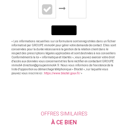
ENVOYER
« Les informations recueillies sur ce formulaire sont enregistrées dans un fichier
informatisé par GROUPE immo64 pour gérer votre demande de contact. Elles sont
conservées pour la durée nécessaire à la gestion de la relation client dans le
respect des prescriptions légales applicables et sont destinées à nos conseillers
Conformément à la loi « informatique et libertés », vous pouvez exercer votre droit
d'accès aux données vous concernant et les faire rectifier en contactant GROUPE
immo64 direction@groupeimmo64.fr. Nous vous informons de l'existence de la
liste d'opposition au démarchage téléphonique « Bloctel », sur laquelle vous
pouvez vous inscrire ici :
https://www.bloctel.gouv.fr/
»
OFFRES SIMILAIRES
À CE BIEN