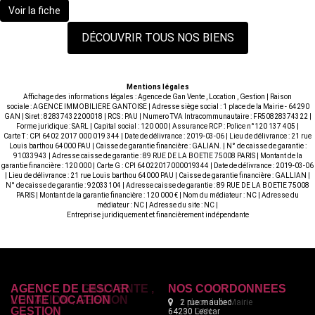
Voir la fiche
DÉCOUVRIR TOUS NOS BIENS
Mentions légales
Affichage des informations légales : Agence de Gan Vente , Location , Gestion | Raison
sociale : AGENCE IMMOBILIERE GANTOISE | Adresse siège social : 1 place de la Mairie - 64290
GAN | Siret : 82837432200018 | RCS : PAU | Numero TVA Intracommunautaire : FR50828374322 |
Forme juridique : SARL | Capital social : 120 000 | Assurance RCP : Police n°120 137 405 |
Carte T : CPI 6402 2017 000 019 344 | Date de délivrance : 2019-03-06 | Lieu de délivrance : 21 rue
Louis barthou 64000 PAU | Caisse de garantie financière : GALIAN. | N° de caisse de garantie :
91033943 | Adresse caisse de garantie : 89 RUE DE LA BOETIE 75008 PARIS | Montant de la
garantie financière : 120 000 | Carte G : CPI 64022017000019344 | Date de délivrance : 2019-03-06
| Lieu de délivrance : 21 rue Louis barthou 64000 PAU | Caisse de garantie financière : GALLIAN |
N° de caisse de garantie : 92033104 | Adresse caisse de garantie : 89 RUE DE LA BOETIE 75008
PARIS | Montant de la garantie financière : 120 000 € | Nom du médiateur : NC | Adresse du
médiateur : NC | Adresse du site : NC |
Entreprise juridiquement et financièrement indépendante
AGENCE DE LESCAR
NOS COORDONNÉES
VENTE LOCATION
2 rue maubec
GESTION
64230 Lescar