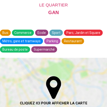
LE QUARTIER
GAN
Bus
Commerce
Ecole
Sport
Parc, Jardin et Square
Métro, gare et tramways
Parking
Restaurant
Bureau de poste
Supermarché