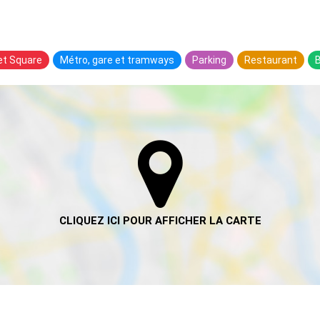
 et Square
Métro, gare et tramways
Parking
Restaurant