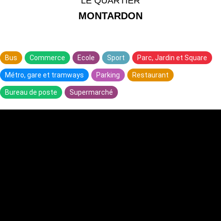
LE QUARTIER
MONTARDON
Bus
Commerce
Ecole
Sport
Parc, Jardin et Square
Métro, gare et tramways
Parking
Restaurant
Bureau de poste
Supermarché