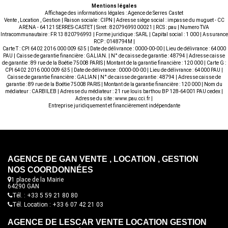
Mentions légales
Affichage des informations légales : Agence de Serres Castet
Vente , Location , Gestion | Raison sociale : CIPN | Adresse siège social : impasse du muguet - CC
ARENA - 64121 SERRES-CASTET | Siret : 82079699300021 | RCS : pau | Numero TVA
Intracommunautaire : FR 13 820796993 | Forme juridique : SARL | Capital social : 1 000 | Assurance
RCP : 0148794M |
Carte T : CPI 6402 2016 000 009 635 | Date de délivrance : 0000-00-00 | Lieu de délivrance : 64000
PAU | Caisse de garantie financière : GALIAN. | N° de caisse de garantie : 48794 | Adresse caisse
de garantie : 89 rue de la Boétie 75008 PARIS | Montant de la garantie financière : 120 000 | Carte G :
CPI 6402 2016 000 009 635 | Date de délivrance : 0000-00-00 | Lieu de délivrance : 64000 PAU |
Caisse de garantie financière : GALIAN | N° de caisse de garantie : 48794 | Adresse caisse de
garantie : 89 rue de la Boétie 75008 PARIS | Montant de la garantie financière : 120 000 | Nom du
médiateur : CARBILEB | Adresse du médiateur : 21 rue louis barthou BP 128-64001 PAU cedex |
Adresse du site :
www.pau.cci.fr
|
Entreprise juridiquement et financièrement indépendante
AGENCE DE GAN VENTE , LOCATION , GESTION
NOS COORDONNÉES
1 place de la Mairie
64290 GAN
Tél. : +33 5 59 21 80 80
Tél. Location : +33 6 07 42 21 03
AGENCE DE LESCAR VENTE LOCATION GESTION