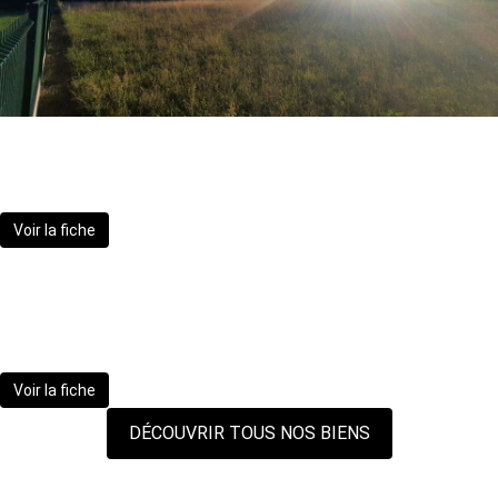
Terrain vue Pyrénées Maucor 1371 m²
118 800 €
Voir la fiche
TERRAIN VUE PYRENEES SERRES-
CASTET
165 000 €
Voir la fiche
DÉCOUVRIR TOUS NOS BIENS