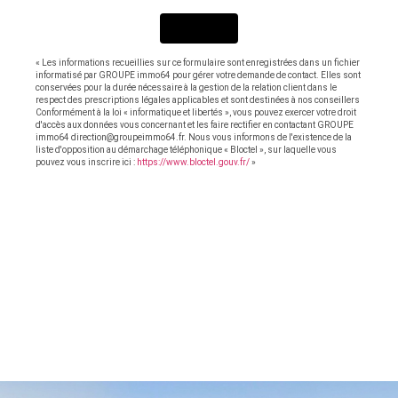
ENVOYER
« Les informations recueillies sur ce formulaire sont enregistrées dans un fichier
informatisé par GROUPE immo64 pour gérer votre demande de contact. Elles sont
conservées pour la durée nécessaire à la gestion de la relation client dans le
respect des prescriptions légales applicables et sont destinées à nos conseillers
Conformément à la loi « informatique et libertés », vous pouvez exercer votre droit
d'accès aux données vous concernant et les faire rectifier en contactant GROUPE
immo64 direction@groupeimmo64.fr. Nous vous informons de l'existence de la
liste d'opposition au démarchage téléphonique « Bloctel », sur laquelle vous
pouvez vous inscrire ici :
https://www.bloctel.gouv.fr/
»
OFFRES SIMILAIRES
À CE BIEN