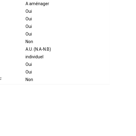
A aménager
Oui
Oui
Oui
Oui
Non
A.U. (N.A-N.B)
individuel
Oui
Oui
F
Non