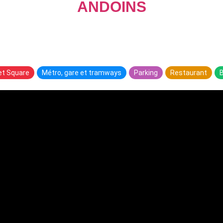
ANDOINS
 et Square
Métro, gare et tramways
Parking
Restaurant