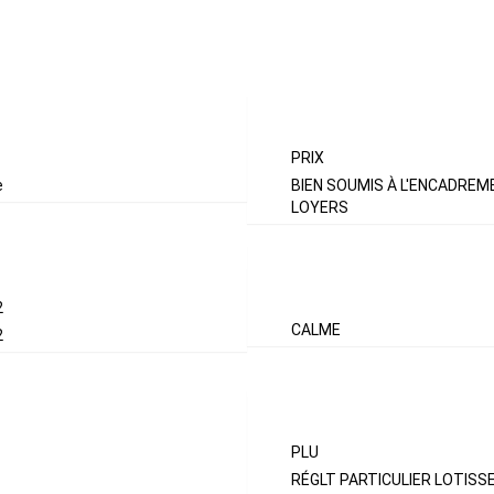
ASPECTS FINA
PRIX
e
BIEN SOUMIS À L'ENCADREM
LOYERS
INTÉRIEUR
2
CALME
2
TERRAIN
PLU
RÉGLT PARTICULIER LOTIS