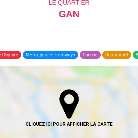
LE QUARTIER
GAN
 et Square
Métro, gare et tramways
Parking
Restaurant