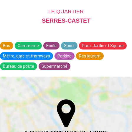
LE QUARTIER
SERRES-CASTET
Bus
Commerce
Ecole
Sport
Parc, Jardin et Square
Métro, gare et tramways
Parking
Restaurant
Bureau de poste
Supermarché