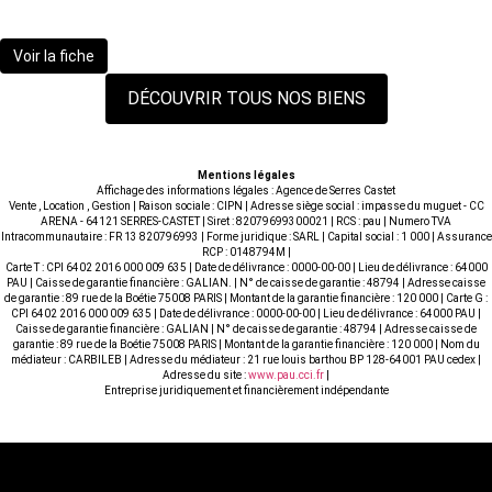
165 000 €
Voir la fiche
DÉCOUVRIR TOUS NOS BIENS
Mentions légales
Affichage des informations légales : Agence de Serres Castet
Vente , Location , Gestion | Raison sociale : CIPN | Adresse siège social : impasse du muguet - CC
ARENA - 64121 SERRES-CASTET | Siret : 82079699300021 | RCS : pau | Numero TVA
Intracommunautaire : FR 13 820796993 | Forme juridique : SARL | Capital social : 1 000 | Assurance
RCP : 0148794M |
Carte T : CPI 6402 2016 000 009 635 | Date de délivrance : 0000-00-00 | Lieu de délivrance : 64000
PAU | Caisse de garantie financière : GALIAN. | N° de caisse de garantie : 48794 | Adresse caisse
de garantie : 89 rue de la Boétie 75008 PARIS | Montant de la garantie financière : 120 000 | Carte G :
CPI 6402 2016 000 009 635 | Date de délivrance : 0000-00-00 | Lieu de délivrance : 64000 PAU |
Caisse de garantie financière : GALIAN | N° de caisse de garantie : 48794 | Adresse caisse de
garantie : 89 rue de la Boétie 75008 PARIS | Montant de la garantie financière : 120 000 | Nom du
médiateur : CARBILEB | Adresse du médiateur : 21 rue louis barthou BP 128-64001 PAU cedex |
Adresse du site :
www.pau.cci.fr
|
Entreprise juridiquement et financièrement indépendante