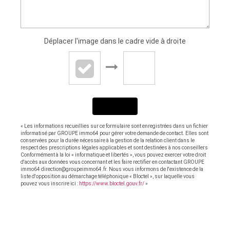
Déplacer l'image dans le cadre vide à droite
ENVOYER
« Les informations recueillies sur ce formulaire sont enregistrées dans un fichier
informatisé par GROUPE immo64 pour gérer votre demande de contact. Elles sont
conservées pour la durée nécessaire à la gestion de la relation client dans le
respect des prescriptions légales applicables et sont destinées à nos conseillers
Conformément à la loi « informatique et libertés », vous pouvez exercer votre droit
d'accès aux données vous concernant et les faire rectifier en contactant GROUPE
immo64 direction@groupeimmo64.fr. Nous vous informons de l'existence de la
liste d'opposition au démarchage téléphonique « Bloctel », sur laquelle vous
pouvez vous inscrire ici :
https://www.bloctel.gouv.fr/
»