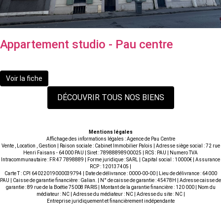
Appartement studio - Pau centre
72 500 €
Voir la fiche
DÉCOUVRIR TOUS NOS BIENS
Mentions légales
Affichage des informations légales : Agence de Pau Centre
Vente , Location , Gestion | Raison sociale : Cabinet Immobilier Palois | Adresse siège social : 72 rue
Henri Faisans - 64000 PAU | Siret : 78988898900025 | RCS : PAU | Numero TVA
Intracommunautaire : FR 47 7898889 | Forme juridique : SARL | Capital social : 10000€ | Assurance
RCP : 120137405 |
Carte T : CPI 64022019000039794 | Date de délivrance : 0000-00-00 | Lieu de délivrance : 64000
PAU | Caisse de garantie financière : Galian. | N° de caisse de garantie : 45478H | Adresse caisse de
garantie : 89 rue de la Boétie 75008 PARIS | Montant de la garantie financière : 120 000 | Nom du
médiateur : NC | Adresse du médiateur : NC | Adresse du site : NC |
Entreprise juridiquement et financièrement indépendante