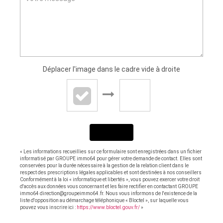
Déplacer l'image dans le cadre vide à droite
ENVOYER
« Les informations recueillies sur ce formulaire sont enregistrées dans un fichier
informatisé par GROUPE immo64 pour gérer votre demande de contact. Elles sont
conservées pour la durée nécessaire à la gestion de la relation client dans le
respect des prescriptions légales applicables et sont destinées à nos conseillers
Conformément à la loi « informatique et libertés », vous pouvez exercer votre droit
d'accès aux données vous concernant et les faire rectifier en contactant GROUPE
immo64 direction@groupeimmo64.fr. Nous vous informons de l'existence de la
liste d'opposition au démarchage téléphonique « Bloctel », sur laquelle vous
pouvez vous inscrire ici :
https://www.bloctel.gouv.fr/
»