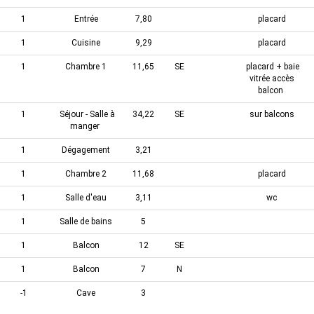
1
Entrée
7,80
placard
1
Cuisine
9,29
placard
1
Chambre 1
11,65
SE
placard + baie
vitrée accès
balcon
1
Séjour - Salle à
34,22
SE
sur balcons
manger
1
Dégagement
3,21
1
Chambre 2
11,68
placard
1
Salle d'eau
3,11
wc
1
Salle de bains
5
1
Balcon
12
SE
1
Balcon
7
N
-1
Cave
3