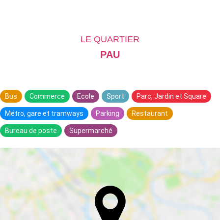
LE QUARTIER
PAU
Bus
Commerce
Ecole
Sport
Parc, Jardin et Square
Métro, gare et tramways
Parking
Restaurant
Bureau de poste
Supermarché