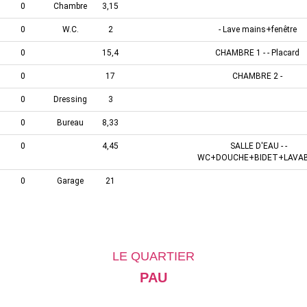
0
Chambre
3,15
0
W.C.
2
- Lave mains+fenêtre
0
15,4
CHAMBRE 1 - - Placard
0
17
CHAMBRE 2 -
0
Dressing
3
0
Bureau
8,33
0
4,45
SALLE D'EAU - -
WC+DOUCHE+BIDET+LAVA
0
Garage
21
LE QUARTIER
PAU