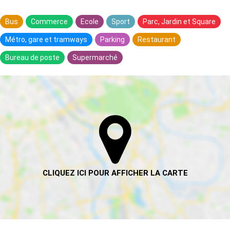
Bus
Commerce
Ecole
Sport
Parc, Jardin et Square
Métro, gare et tramways
Parking
Restaurant
Bureau de poste
Supermarché