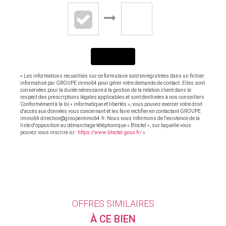
ENVOYER
« Les informations recueillies sur ce formulaire sont enregistrées dans un fichier
informatisé par GROUPE immo64 pour gérer votre demande de contact. Elles sont
conservées pour la durée nécessaire à la gestion de la relation client dans le
respect des prescriptions légales applicables et sont destinées à nos conseillers
Conformément à la loi « informatique et libertés », vous pouvez exercer votre droit
d'accès aux données vous concernant et les faire rectifier en contactant GROUPE
immo64 direction@groupeimmo64.fr. Nous vous informons de l'existence de la
liste d'opposition au démarchage téléphonique « Bloctel », sur laquelle vous
pouvez vous inscrire ici :
https://www.bloctel.gouv.fr/
»
OFFRES SIMILAIRES
À CE BIEN