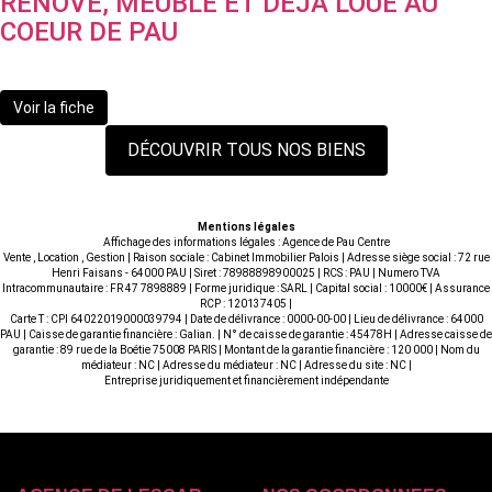
RÉNOVÉ, MEUBLÉ ET DÉJÀ LOUÉ AU
COEUR DE PAU
109 900 €
Voir la fiche
DÉCOUVRIR TOUS NOS BIENS
Mentions légales
Affichage des informations légales : Agence de Pau Centre
Vente , Location , Gestion | Raison sociale : Cabinet Immobilier Palois | Adresse siège social : 72 rue
Henri Faisans - 64000 PAU | Siret : 78988898900025 | RCS : PAU | Numero TVA
Intracommunautaire : FR 47 7898889 | Forme juridique : SARL | Capital social : 10000€ | Assurance
RCP : 120137405 |
Carte T : CPI 64022019000039794 | Date de délivrance : 0000-00-00 | Lieu de délivrance : 64000
PAU | Caisse de garantie financière : Galian. | N° de caisse de garantie : 45478H | Adresse caisse de
garantie : 89 rue de la Boétie 75008 PARIS | Montant de la garantie financière : 120 000 | Nom du
médiateur : NC | Adresse du médiateur : NC | Adresse du site : NC |
Entreprise juridiquement et financièrement indépendante