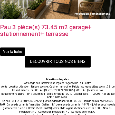
Pau 3 pièce(s) 73.45 m2 garage+
stationnement+ terrasse
170 000 €
Voir la fiche
DÉCOUVRIR TOUS NOS BIENS
Mentions légales
Affichage des informations légales : Agence de Pau Centre
Vente , Location , Gestion | Raison sociale : Cabinet Immobilier Palois | Adresse siège social : 72 rue
Henri Faisans - 64000 PAU | Siret : 78988898900025 | RCS : PAU | Numero TVA
Intracommunautaire : FR 47 7898889 | Forme juridique : SARL | Capital social : 10000€ | Assurance
RCP : 120137405 |
Carte T : CPI 64022019000039794 | Date de délivrance : 0000-00-00 | Lieu de délivrance : 64000
PAU | Caisse de garantie financière : Galian. | N° de caisse de garantie : 45478H | Adresse caisse de
garantie : 89 rue de la Boétie 75008 PARIS | Montant de la garantie financière : 120 000 | Nom du
médiateur : NC | Adresse du médiateur : NC | Adresse du site : NC |