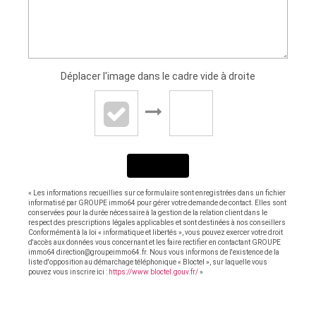
Déplacer l'image dans le cadre vide à droite
ENVOYER
« Les informations recueillies sur ce formulaire sont enregistrées dans un fichier
informatisé par GROUPE immo64 pour gérer votre demande de contact. Elles sont
conservées pour la durée nécessaire à la gestion de la relation client dans le
respect des prescriptions légales applicables et sont destinées à nos conseillers
Conformément à la loi « informatique et libertés », vous pouvez exercer votre droit
d'accès aux données vous concernant et les faire rectifier en contactant GROUPE
immo64 direction@groupeimmo64.fr. Nous vous informons de l'existence de la
liste d'opposition au démarchage téléphonique « Bloctel », sur laquelle vous
pouvez vous inscrire ici :
https://www.bloctel.gouv.fr/
»