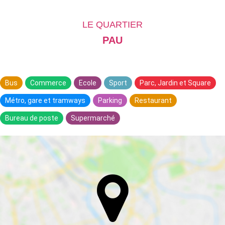
LE QUARTIER
PAU
Bus
Commerce
Ecole
Sport
Parc, Jardin et Square
Métro, gare et tramways
Parking
Restaurant
Bureau de poste
Supermarché