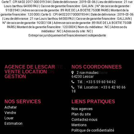
Carte T : CPI 6402 2017 000 019 344 | Date de délivrance : 2019-03-06 | Lieu de délivrance : 21 rue
Louis barthou 64000 PAU | Caisse de garantie financière : GALIAN. | N° de caisse de garantie :
91033943 | Adresse caisse de garantie : 89 RUE DE LA BOETIE 75008 PARIS | Montant de la
garantie financière : 120 000 | Carte G : CPI 64022017000019344 | Date de délivrance : 2019-03-06
| Lieu de délivrance : 21 rue Louis barthou 64000 PAU | Caisse de garantie financière : GALLIAN |
N° de caisse de garantie : 92033104 | Adresse caisse de garantie : 89 RUE DE LA BOETIE 75008
PARIS | Montant de la garantie financière : 120 000 € | Nom du médiateur : NC | Adresse du
médiateur : NC | Adresse du site : NC |
Entreprise juridiquement et financièrement indépendante
AGENCE DE LESCAR
NOS COORDONNÉES
VENTE LOCATION
2 rue maubec
GESTION
64230 Lescar
Tél. : +33 5 59 60 94 62
Tél. Location : +33 6 42 90 66
18
NOS SERVICES
LIENS PRATIQUES
Acheter
Nos agences
Vendre
Plan du site
Louer
Contactez-nous
Estimation
Mentions
Politique de confidentialité