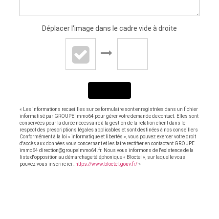
Déplacer l'image dans le cadre vide à droite
ENVOYER
« Les informations recueillies sur ce formulaire sont enregistrées dans un fichier
informatisé par GROUPE immo64 pour gérer votre demande de contact. Elles sont
conservées pour la durée nécessaire à la gestion de la relation client dans le
respect des prescriptions légales applicables et sont destinées à nos conseillers
Conformément à la loi « informatique et libertés », vous pouvez exercer votre droit
d'accès aux données vous concernant et les faire rectifier en contactant GROUPE
immo64 direction@groupeimmo64.fr. Nous vous informons de l'existence de la
liste d'opposition au démarchage téléphonique « Bloctel », sur laquelle vous
pouvez vous inscrire ici :
https://www.bloctel.gouv.fr/
»