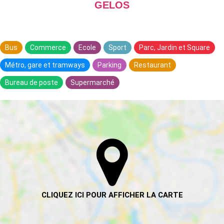
GELOS
Bus
Commerce
Ecole
Sport
Parc, Jardin et Square
Métro, gare et tramways
Parking
Restaurant
Bureau de poste
Supermarché