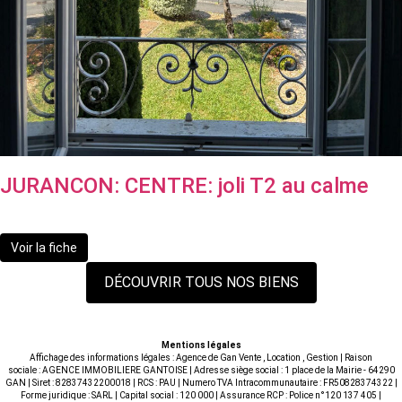
JURANCON: CENTRE: joli T2 au calme
99 000 €
Voir la fiche
DÉCOUVRIR TOUS NOS BIENS
Mentions légales
Affichage des informations légales : Agence de Gan Vente , Location , Gestion | Raison
sociale : AGENCE IMMOBILIERE GANTOISE | Adresse siège social : 1 place de la Mairie - 64290
GAN | Siret : 82837432200018 | RCS : PAU | Numero TVA Intracommunautaire : FR50828374322 |
Forme juridique : SARL | Capital social : 120 000 | Assurance RCP : Police n°120 137 405 |