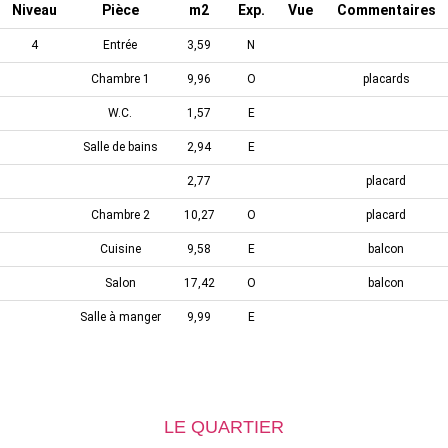
Niveau
Pièce
m2
Exp.
Vue
Commentaires
4
Entrée
3,59
N
Chambre 1
9,96
O
placards
W.C.
1,57
E
Salle de bains
2,94
E
2,77
placard
Chambre 2
10,27
O
placard
Cuisine
9,58
E
balcon
Salon
17,42
O
balcon
Salle à manger
9,99
E
LE QUARTIER