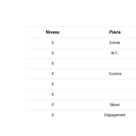
Niveau
Pièce
0
Entrée
0
W.C.
0
0
Cuisine
0
0
0
Séjour
0
Dégagement