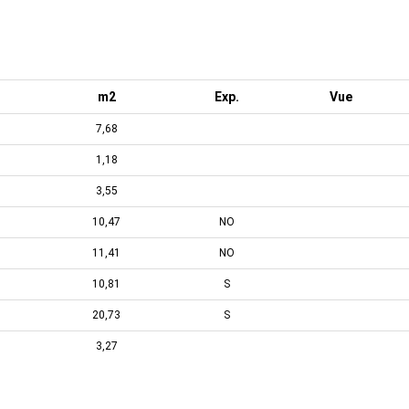
m2
Exp.
Vue
7,68
1,18
3,55
10,47
NO
11,41
NO
10,81
S
20,73
S
3,27