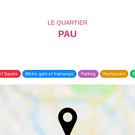
LE QUARTIER
PAU
 et Square
Métro, gare et tramways
Parking
Restaurant