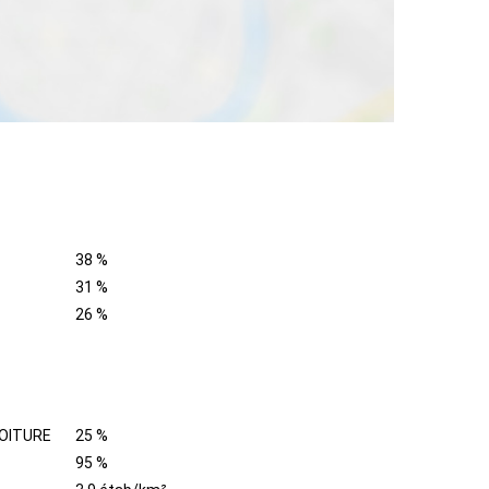
38 %
31 %
26 %
OITURE
25 %
95 %