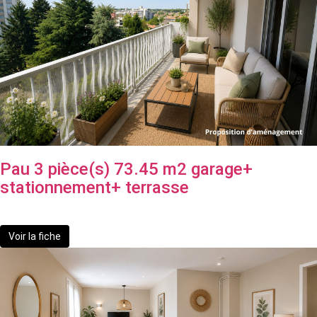
Pau 3 pièce(s) 73.45 m2 garage+
stationnement+ terrasse
170 000 €
**
Voir la fiche