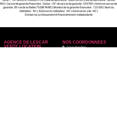
Carte T : CPI 64022019000039794 | Date de délivrance : 0000-00-00 | Lieu de délivrance : 64000
PAU | Caisse de garantie financière : Galian. | N° de caisse de garantie : 45478H | Adresse caisse de
garantie : 89 rue de la Boétie 75008 PARIS | Montant de la garantie financière : 120 000 | Nom du
médiateur : NC | Adresse du médiateur : NC | Adresse du site : NC |
Entreprise juridiquement et financièrement indépendante
AGENCE DE LESCAR
NOS COORDONNÉES
VENTE LOCATION
2 rue maubec
GESTION
64230 Lescar
Tél. : +33 5 59 60 94 62
Tél. Location : +33 6 42 90 66
18
NOS SERVICES
LIENS PRATIQUES
Acheter
Nos agences
Vendre
Plan du site
Louer
Contactez-nous
Estimation
Mentions
Politique de confidentialité
Politique des cookies
Nos honoraires
Recrutement
Nos partenaires