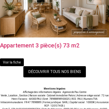
Appartement 3 pièce(s) 73 m2
130 000 €
**
Voir la fiche
DÉCOUVRIR TOUS NOS BIENS
Mentions légales
Affichage des informations légales : Agence de Pau Centre
Vente , Location , Gestion | Raison sociale : Cabinet Immobilier Palois | Adresse siège social : 72 rue
Henri Faisans - 64000 PAU | Siret : 78988898900025 | RCS : PAU | Numero TVA
Intracommunautaire : FR 47 7898889 | Forme juridique : SARL | Capital social : 10000€ | Assurance
RCP : 120137405 |