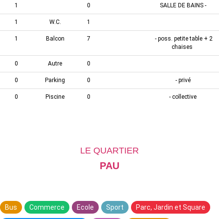
1
0
SALLE DE BAINS -
1
W.C.
1
1
Balcon
7
- poss. petite table + 2
chaises
0
Autre
0
0
Parking
0
- privé
0
Piscine
0
- collective
LE QUARTIER
PAU
Bus
Commerce
Ecole
Sport
Parc, Jardin et Square