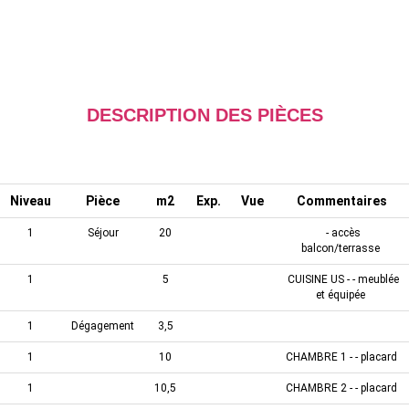
DESCRIPTION DES PIÈCES
Niveau
Pièce
m2
Exp.
Vue
Commentaires
1
Séjour
20
- accès
balcon/terrasse
1
5
CUISINE US - - meublée
et équipée
1
Dégagement
3,5
1
10
CHAMBRE 1 - - placard
1
10,5
CHAMBRE 2 - - placard