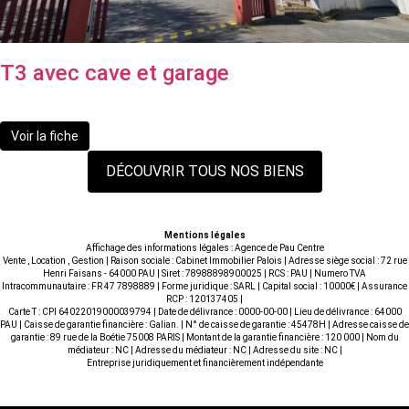
T3 avec cave et garage
124 000 €
dont 7.83% TTC d'honoraires
Voir la fiche
DÉCOUVRIR TOUS NOS BIENS
Mentions légales
Affichage des informations légales : Agence de Pau Centre
Vente , Location , Gestion | Raison sociale : Cabinet Immobilier Palois | Adresse siège social : 72 rue
Henri Faisans - 64000 PAU | Siret : 78988898900025 | RCS : PAU | Numero TVA
Intracommunautaire : FR 47 7898889 | Forme juridique : SARL | Capital social : 10000€ | Assurance
RCP : 120137405 |
Carte T : CPI 64022019000039794 | Date de délivrance : 0000-00-00 | Lieu de délivrance : 64000
PAU | Caisse de garantie financière : Galian. | N° de caisse de garantie : 45478H | Adresse caisse de
garantie : 89 rue de la Boétie 75008 PARIS | Montant de la garantie financière : 120 000 | Nom du
médiateur : NC | Adresse du médiateur : NC | Adresse du site : NC |
Entreprise juridiquement et financièrement indépendante