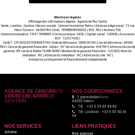
Mentions légales
Affichage des informations légales : Agence de Pau Centre
Vente , Location , Gestion | Raison sociale : Cabinet Immobilier Palois | Adresse siège social : 72 rue
Henri Faisans - 64000 PAU | Siret : 78988898900025 | RCS : PAU | Numero TVA
Intracommunautaire : FR 47 7898889 | Forme juridique : SARL | Capital social : 10000€ | Assurance
RCP : 120137405 |
Carte T : CPI 64022019000039794 | Date de délivrance : 0000-00-00 | Lieu de délivrance : 64000
PAU | Caisse de garantie financière : Galian. | N° de caisse de garantie : 45478H | Adresse caisse de
garantie : 89 rue de la Boétie 75008 PARIS | Montant de la garantie financière : 120 000 | Nom du
médiateur : NC | Adresse du médiateur : NC | Adresse du site : NC |
Entreprise juridiquement et financièrement indépendante
AGENCE DE LESCAR
NOS COORDONNÉES
VENTE LOCATION
2 rue maubec
GESTION
64230 Lescar
Tél. : +33 5 59 60 94 62
Tél. Location : +33 6 42 90 66
18
NOS SERVICES
LIENS PRATIQUES
Acheter
Nos agences