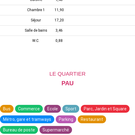
Chambre 1
11,90
Séjour
17,20
Salle de bains
3,46
W.C.
0,88
LE QUARTIER
PAU
Bus
Commerce
Ecole
Sport
Parc, Jardin et Square
Métro, gare et tramways
Parking
Restaurant
Bureau de poste
Supermarché