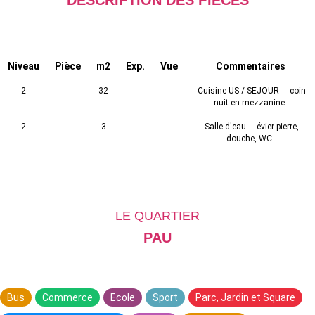
DESCRIPTION DES PIÈCES
Niveau
Pièce
m2
Exp.
Vue
Commentaires
2
32
Cuisine US / SEJOUR - - coin
nuit en mezzanine
2
3
Salle d'eau - - évier pierre,
douche, WC
LE QUARTIER
PAU
Bus
Commerce
Ecole
Sport
Parc, Jardin et Square