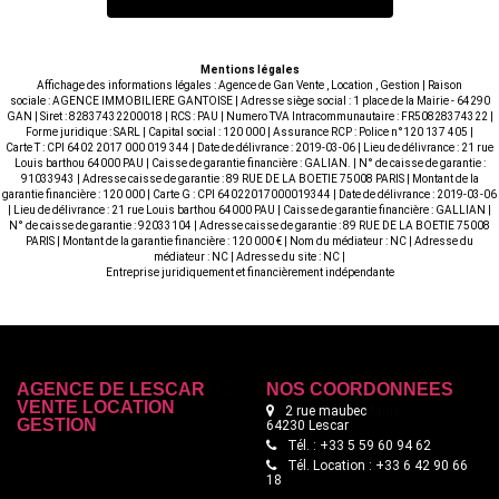
Mentions légales
Affichage des informations légales : Agence de Gan Vente , Location , Gestion | Raison
sociale : AGENCE IMMOBILIERE GANTOISE | Adresse siège social : 1 place de la Mairie - 64290
GAN | Siret : 82837432200018 | RCS : PAU | Numero TVA Intracommunautaire : FR50828374322 |
Forme juridique : SARL | Capital social : 120 000 | Assurance RCP : Police n°120 137 405 |
Carte T : CPI 6402 2017 000 019 344 | Date de délivrance : 2019-03-06 | Lieu de délivrance : 21 rue
Louis barthou 64000 PAU | Caisse de garantie financière : GALIAN. | N° de caisse de garantie :
91033943 | Adresse caisse de garantie : 89 RUE DE LA BOETIE 75008 PARIS | Montant de la
garantie financière : 120 000 | Carte G : CPI 64022017000019344 | Date de délivrance : 2019-03-06
| Lieu de délivrance : 21 rue Louis barthou 64000 PAU | Caisse de garantie financière : GALLIAN |
N° de caisse de garantie : 92033104 | Adresse caisse de garantie : 89 RUE DE LA BOETIE 75008
PARIS | Montant de la garantie financière : 120 000 € | Nom du médiateur : NC | Adresse du
médiateur : NC | Adresse du site : NC |
Entreprise juridiquement et financièrement indépendante
AGENCE DE LESCAR
NOS COORDONNÉES
VENTE LOCATION
2 rue maubec
GESTION
64230 Lescar
Tél. : +33 5 59 60 94 62
Tél. Location : +33 6 42 90 66
18