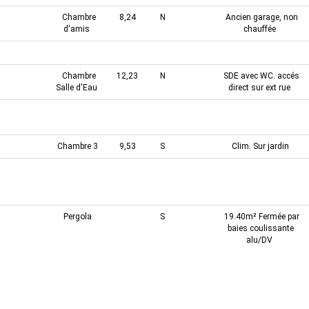
Chambre
8,24
N
Ancien garage, non
d'amis
chauffée
Dégagement
6,40
placard
Chambre
12,23
N
SDE avec WC. accés
Salle d'Eau
direct sur ext rue
Chambre 2
11,28
S
Placard, clim. Sur
jardin
Chambre 3
9,53
S
Clim. Sur jardin
Sanitaires
11
N
Sas avec placard,
douche, wc +salle
d'eau
Pergola
S
19.40m² Fermée par
baies coulissante
alu/DV