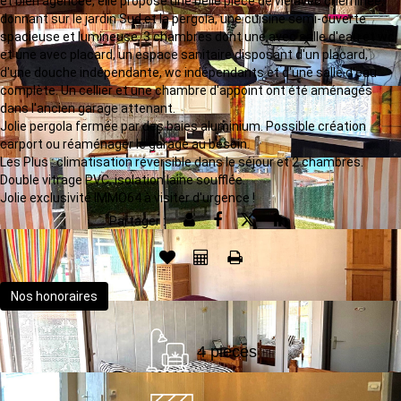
et bien agencée, elle propose une belle pièce de vie avec cheminée,
donnant sur le jardin Sud et la pergola, une cuisine semi-ouverte
spacieuse et lumineuse, 3 chambres dont une avec salle d'eau et wc
et une avec placard, un espace sanitaire disposant d'un placard,
d'une douche indépendante, wc indépendants et d'une salle d'eau
complète. Un cellier et une chambre d'appoint ont été aménagés
dans l'ancien garage attenant.
Jolie pergola fermée par des baies aluminium. Possible création
carport ou réaménager le garage au besoin.
Les Plus : climatisation réversible dans le séjour et 2 chambres.
Double vitrage PVC, isolation laine soufflée.
Jolie exclusivité IMMO64 à visiter d'urgence !
Partager :
Nos honoraires
4 pieces