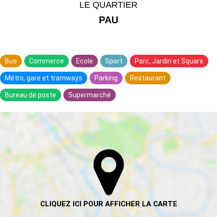
LE QUARTIER
PAU
Bus
Commerce
Ecole
Sport
Parc, Jardin et Square
Métro, gare et tramways
Parking
Restaurant
Bureau de poste
Supermarché