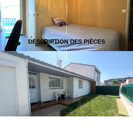
DESCRIPTION DES PIÈCES
Niveau
Pièce
m2
Exp.
Vue
Commentaires
0
Entrée
3,44
N
Séjour
32,84
S
Cheminée, sur
pergola
Cuisine
9,22
N
semi ouverte,
équipée/meublée
Cellier
6,22
lave-linge, accés
chambre d'amis.
Ancien garage