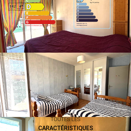
Montant estimé des dépenses annuelles d'énergie pour un usage
standard entre 1080€ et 1462€. Pour la date de référence
01/07/2022.
Ce bien est soumis à un diagnostic ERP (État des
Risques et Pollutions). Pour en savoir plus, rendez-vous
sur
https://www.georisques.gouv.fr/
TOUTES LES
CARACTÉRISTIQUES