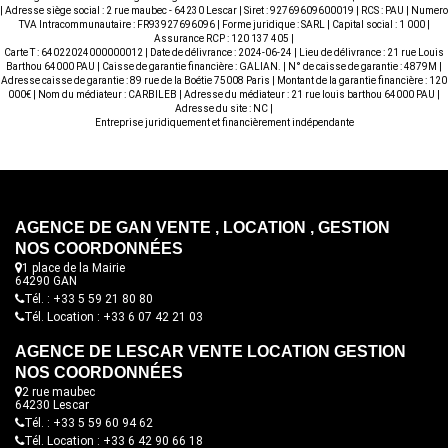
| Adresse siège social : 2 rue maubec - 64230 Lescar | Siret : 92769609600019 | RCS : PAU | Numero
TVA Intracommunautaire : FR93927696096 | Forme juridique : SARL | Capital social : 1 000 |
Assurance RCP : 120 137 405 |
Carte T : 64022024000000012 | Date de délivrance : 2024-06-24 | Lieu de délivrance : 21 rue Louis
Barthou 64000 PAU | Caisse de garantie financière : GALIAN. | N° de caisse de garantie : 4879M |
Adresse caisse de garantie : 89 rue de la Boétie 75008 Paris | Montant de la garantie financière : 120
000€ | Nom du médiateur : CARBILEB | Adresse du médiateur : 21 rue louis barthou 64000 PAU |
Adresse du site : NC |
Entreprise juridiquement et financièrement indépendante
AGENCE DE GAN VENTE , LOCATION , GESTION
NOS COORDONNÉES
1 place de la Mairie
64290 GAN
Tél. : +33 5 59 21 80 80
Tél. Location : +33 6 07 42 21 03
AGENCE DE LESCAR VENTE LOCATION GESTION
NOS COORDONNÉES
2 rue maubec
64230 Lescar
Tél. : +33 5 59 60 94 62
Tél. Location : +33 6 42 90 66 18