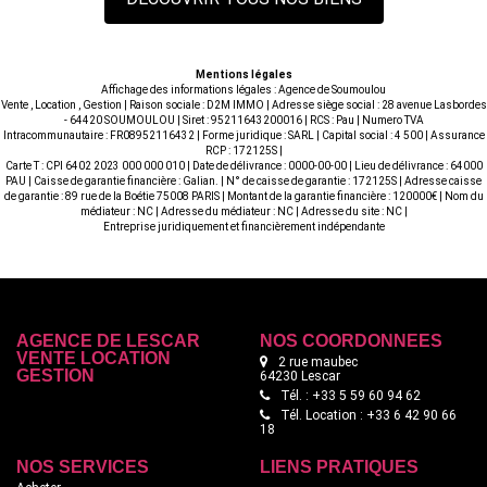
Mentions légales
Affichage des informations légales : Agence de Soumoulou
Vente , Location , Gestion | Raison sociale : D2M IMMO | Adresse siège social : 28 avenue Lasbordes
- 64420 SOUMOULOU | Siret : 95211643200016 | RCS : Pau | Numero TVA
Intracommunautaire : FR08952116432 | Forme juridique : SARL | Capital social : 4 500 | Assurance
RCP : 172125S |
Carte T : CPI 6402 2023 000 000 010 | Date de délivrance : 0000-00-00 | Lieu de délivrance : 64000
PAU | Caisse de garantie financière : Galian. | N° de caisse de garantie : 172125S | Adresse caisse
de garantie : 89 rue de la Boétie 75008 PARIS | Montant de la garantie financière : 120000€ | Nom du
médiateur : NC | Adresse du médiateur : NC | Adresse du site : NC |
Entreprise juridiquement et financièrement indépendante
AGENCE DE LESCAR
NOS COORDONNÉES
VENTE LOCATION
2 rue maubec
GESTION
64230 Lescar
Tél. : +33 5 59 60 94 62
Tél. Location : +33 6 42 90 66
18
NOS SERVICES
LIENS PRATIQUES