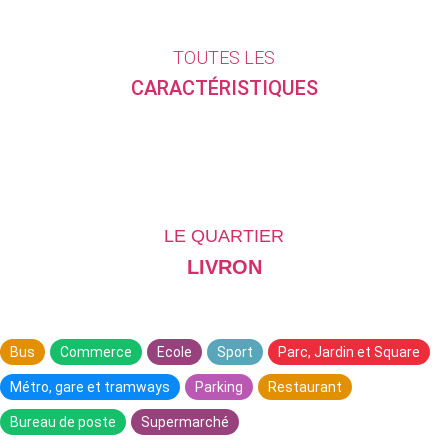
TOUTES LES
CARACTÉRISTIQUES
LE QUARTIER
LIVRON
Bus
Commerce
Ecole
Sport
Parc, Jardin et Square
Métro, gare et tramways
Parking
Restaurant
Bureau de poste
Supermarché