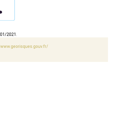
/01/2021.
/www.georisques.gouv.fr/