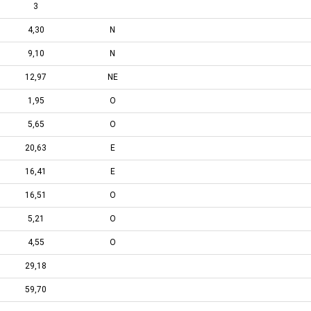
3
4,30
N
9,10
N
12,97
NE
1,95
O
5,65
O
20,63
E
16,41
E
16,51
O
5,21
O
4,55
O
29,18
59,70