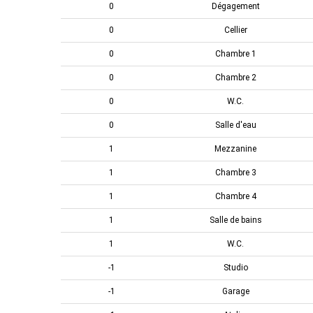
0
Dégagement
0
Cellier
0
Chambre 1
0
Chambre 2
0
W.C.
0
Salle d'eau
1
Mezzanine
1
Chambre 3
1
Chambre 4
1
Salle de bains
1
W.C.
-1
Studio
-1
Garage