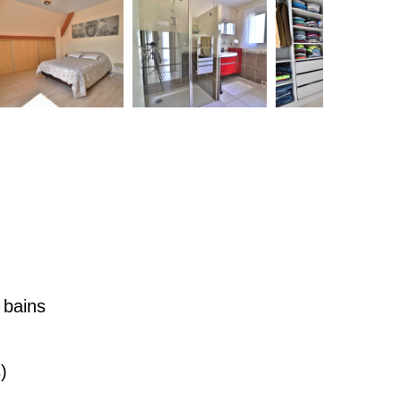
 bains
)