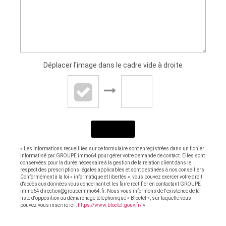
Déplacer l'image dans le cadre vide à droite
ENVOYER
« Les informations recueillies sur ce formulaire sont enregistrées dans un fichier
informatisé par GROUPE immo64 pour gérer votre demande de contact. Elles sont
conservées pour la durée nécessaire à la gestion de la relation client dans le
respect des prescriptions légales applicables et sont destinées à nos conseillers
Conformément à la loi « informatique et libertés », vous pouvez exercer votre droit
d'accès aux données vous concernant et les faire rectifier en contactant GROUPE
immo64 direction@groupeimmo64.fr. Nous vous informons de l'existence de la
liste d'opposition au démarchage téléphonique « Bloctel », sur laquelle vous
pouvez vous inscrire ici :
https://www.bloctel.gouv.fr/
»