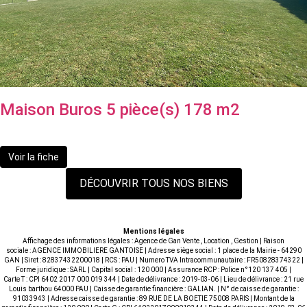
Maison Buros 5 pièce(s) 178 m2
739 000 €
Voir la fiche
DÉCOUVRIR TOUS NOS BIENS
Mentions légales
Affichage des informations légales : Agence de Gan Vente , Location , Gestion | Raison
sociale : AGENCE IMMOBILIERE GANTOISE | Adresse siège social : 1 place de la Mairie - 64290
GAN | Siret : 82837432200018 | RCS : PAU | Numero TVA Intracommunautaire : FR50828374322 |
Forme juridique : SARL | Capital social : 120 000 | Assurance RCP : Police n°120 137 405 |
Carte T : CPI 6402 2017 000 019 344 | Date de délivrance : 2019-03-06 | Lieu de délivrance : 21 rue
Louis barthou 64000 PAU | Caisse de garantie financière : GALIAN. | N° de caisse de garantie :
91033943 | Adresse caisse de garantie : 89 RUE DE LA BOETIE 75008 PARIS | Montant de la