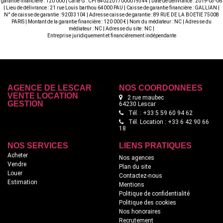
garantie financière : 120 000 | Carte G : CPI 64022017000019344 | Date de délivrance : 2019-03-06
| Lieu de délivrance : 21 rue Louis barthou 64000 PAU | Caisse de garantie financière : GALLIAN |
N° de caisse de garantie : 92033104 | Adresse caisse de garantie : 89 RUE DE LA BOETIE 75008
PARIS | Montant de la garantie financière : 120 000 € | Nom du médiateur : NC | Adresse du
médiateur : NC | Adresse du site : NC |
Entreprise juridiquement et financièrement indépendante
AGENCE DE LESCAR
NOS COORDONNÉES
VENTE LOCATION
2 rue maubec
GESTION
64230 Lescar
Tél. : +33 5 59 60 94 62
Tél. Location : +33 6 42 90 66
18
NOS SERVICES
LIENS PRATIQUES
Acheter
Nos agences
Vendre
Plan du site
Louer
Contactez-nous
Estimation
Mentions
Politique de confidentialité
Politique des cookies
Nos honoraires
Recrutement