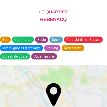
LE QUARTIER
RÉBÉNACQ
Bus
Commerce
Ecole
Sport
Parc, Jardin et Square
Métro, gare et tramways
Parking
Restaurant
Bureau de poste
Supermarché