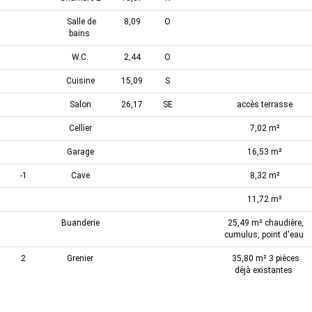
Salle de
8,09
O
bains
W.C.
2,44
O
Cuisine
15,09
S
Salon
26,17
SE
accès terrasse
Cellier
7,02 m²
Garage
16,53 m²
-1
Cave
8,32 m²
11,72 m²
Buanderie
25,49 m² chaudière,
cumulus, point d'eau
2
Grenier
35,80 m² 3 pièces
déjà existantes