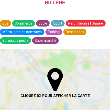
BILLÈRE
Bus
Commerce
Ecole
Sport
Parc, Jardin et Square
Métro, gare et tramways
Parking
Restaurant
Bureau de poste
Supermarché