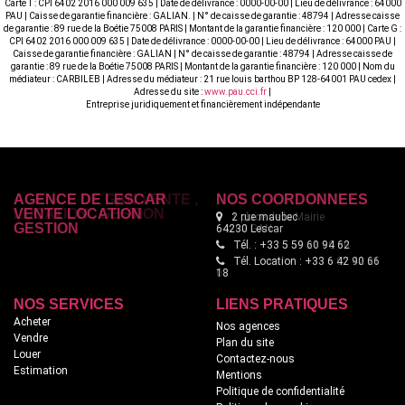
Carte T : CPI 6402 2016 000 009 635 | Date de délivrance : 0000-00-00 | Lieu de délivrance : 64000
PAU | Caisse de garantie financière : GALIAN. | N° de caisse de garantie : 48794 | Adresse caisse
de garantie : 89 rue de la Boétie 75008 PARIS | Montant de la garantie financière : 120 000 | Carte G :
CPI 6402 2016 000 009 635 | Date de délivrance : 0000-00-00 | Lieu de délivrance : 64000 PAU |
Caisse de garantie financière : GALIAN | N° de caisse de garantie : 48794 | Adresse caisse de
garantie : 89 rue de la Boétie 75008 PARIS | Montant de la garantie financière : 120 000 | Nom du
médiateur : CARBILEB | Adresse du médiateur : 21 rue louis barthou BP 128-64001 PAU cedex |
Adresse du site :
www.pau.cci.fr
|
Entreprise juridiquement et financièrement indépendante
AGENCE DE LESCAR
NOS COORDONNÉES
VENTE LOCATION
2 rue maubec
GESTION
64230 Lescar
Tél. : +33 5 59 60 94 62
Tél. Location : +33 6 42 90 66
18
NOS SERVICES
LIENS PRATIQUES
Acheter
Nos agences
Vendre
Plan du site
Louer
Contactez-nous
Estimation
Mentions
Politique de confidentialité