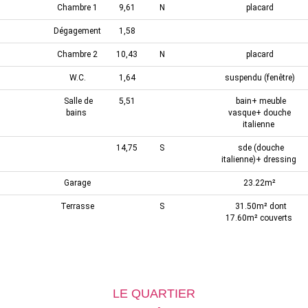
Chambre 1
9,61
N
placard
Dégagement
1,58
Chambre 2
10,43
N
placard
W.C.
1,64
suspendu (fenêtre)
Salle de
5,51
bain+ meuble
bains
vasque+ douche
italienne
14,75
S
sde (douche
italienne)+ dressing
Garage
23.22m²
Terrasse
S
31.50m² dont
17.60m² couverts
LE QUARTIER