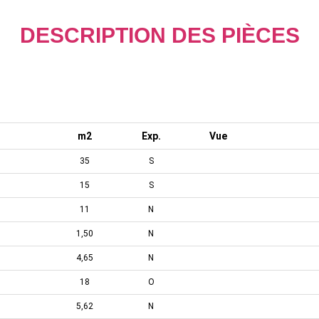
DESCRIPTION DES PIÈCES
m2
Exp.
Vue
35
S
15
S
11
N
1,50
N
4,65
N
18
O
5,62
N