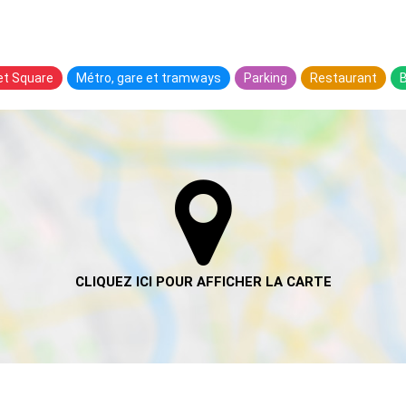
 et Square
Métro, gare et tramways
Parking
Restaurant