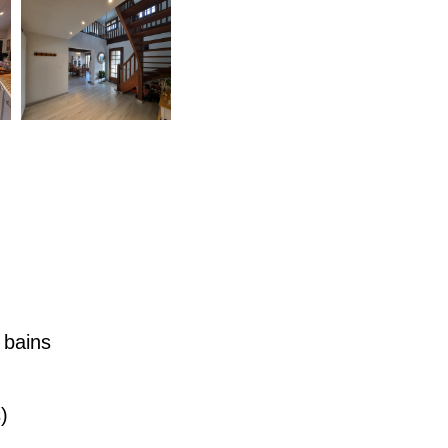
 bains
)