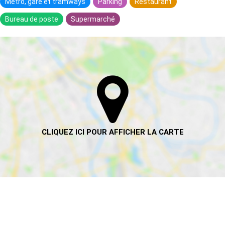
Métro, gare et tramways
Parking
Restaurant
Bureau de poste
Supermarché
HABITANTS