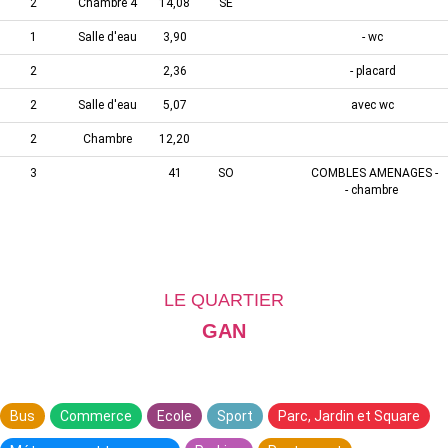
2
Chambre 4
14,08
SE
1
Salle d'eau
3,90
- wc
2
2,36
- placard
2
Salle d'eau
5,07
avec wc
2
Chambre
12,20
3
41
SO
COMBLES AMENAGES -
- chambre
LE QUARTIER
GAN
Bus
Commerce
Ecole
Sport
Parc, Jardin et Square