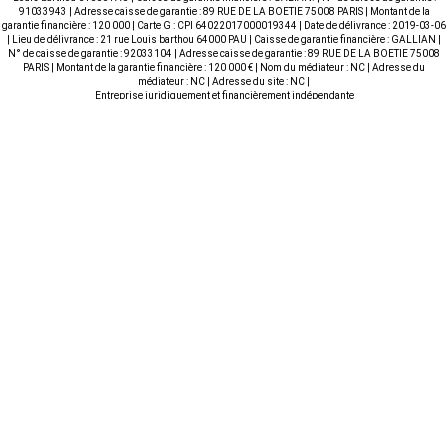
91033943 | Adresse caisse de garantie : 89 RUE DE LA BOETIE 75008 PARIS | Montant de la
garantie financière : 120 000 | Carte G : CPI 64022017000019344 | Date de délivrance : 2019-03-06
| Lieu de délivrance : 21 rue Louis barthou 64000 PAU | Caisse de garantie financière : GALLIAN |
N° de caisse de garantie : 92033104 | Adresse caisse de garantie : 89 RUE DE LA BOETIE 75008
PARIS | Montant de la garantie financière : 120 000 € | Nom du médiateur : NC | Adresse du
médiateur : NC | Adresse du site : NC |
Entreprise juridiquement et financièrement indépendante
AGENCE DE SERRES
NOS COORDONNÉES
CASTET
impasse du muguet - CC ARENA
VENTE , LOCATION ,
64121 SERRES-CASTET
GESTION
Tél. : +33 5 59 04 69 28
Tél. Location : +33 6 42 90 66
18
NOS SERVICES
LIENS PRATIQUES
Acheter
Nos agences
Vendre
Plan du site
Louer
Contactez-nous
Estimation
Mentions
Politique de confidentialité
Politique des cookies