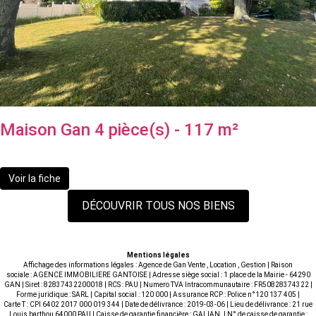
Maison Gan 4 pièce(s) - 117 m²
272 000 €
Voir la fiche
DÉCOUVRIR TOUS NOS BIENS
Mentions légales
Affichage des informations légales : Agence de Gan Vente , Location , Gestion | Raison
sociale : AGENCE IMMOBILIERE GANTOISE | Adresse siège social : 1 place de la Mairie - 64290
GAN | Siret : 82837432200018 | RCS : PAU | Numero TVA Intracommunautaire : FR50828374322 |
Forme juridique : SARL | Capital social : 120 000 | Assurance RCP : Police n°120 137 405 |
Carte T : CPI 6402 2017 000 019 344 | Date de délivrance : 2019-03-06 | Lieu de délivrance : 21 rue
Louis barthou 64000 PAU | Caisse de garantie financière : GALIAN. | N° de caisse de garantie :