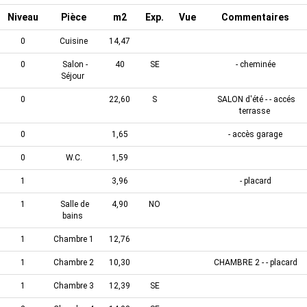
Niveau
Pièce
m2
Exp.
Vue
Commentaires
0
Cuisine
14,47
0
Salon -
40
SE
- cheminée
Séjour
0
22,60
S
SALON d'été - - accés
terrasse
0
1,65
- accès garage
0
W.C.
1,59
1
3,96
- placard
1
Salle de
4,90
NO
bains
1
Chambre 1
12,76
1
Chambre 2
10,30
CHAMBRE 2 - - placard
1
Chambre 3
12,39
SE