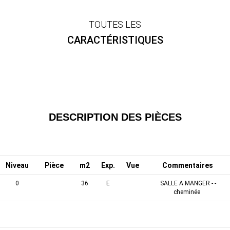
TOUTES LES
CARACTÉRISTIQUES
DESCRIPTION DES PIÈCES
Niveau
Pièce
m2
Exp.
Vue
Commentaires
0
36
E
SALLE A MANGER - -
cheminée
0
Buanderie
12
SO
DALLE - cheminée, pierre à
eau, four