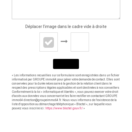
Déplacer l'image dans le cadre vide à droite
ENVOYER
« Les informations recueillies sur ce formulaire sont enregistrées dans un fichier
informatisé par GROUPE immo64 pour gérer votre demande de contact. Elles sont
conservées pour la durée nécessaire à la gestion de la relation client dans le
respect des prescriptions légales applicables et sont destinées à nos conseillers
Conformément à la loi « informatique et libertés », vous pouvez exercer votre droit
d'accès aux données vous concernant et les faire rectifier en contactant GROUPE
immo64 direction@groupeimmo64.fr. Nous vous informons de l'existence de la
liste d'opposition au démarchage téléphonique « Bloctel », sur laquelle vous
pouvez vous inscrire ici :
https://www.bloctel.gouv.fr/
»