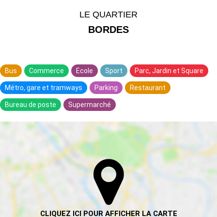
LE QUARTIER
BORDES
Bus
Commerce
Ecole
Sport
Parc, Jardin et Square
Métro, gare et tramways
Parking
Restaurant
Bureau de poste
Supermarché