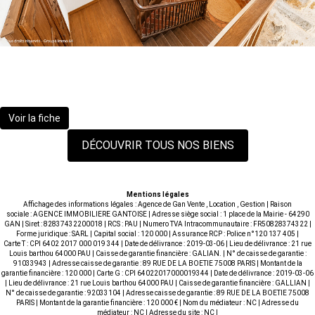
Maison Pontacq 7 pièces 213 m²
519 400 €
Voir la fiche
DÉCOUVRIR TOUS NOS BIENS
Mentions légales
Affichage des informations légales : Agence de Gan Vente , Location , Gestion | Raison
sociale : AGENCE IMMOBILIERE GANTOISE | Adresse siège social : 1 place de la Mairie - 64290
GAN | Siret : 82837432200018 | RCS : PAU | Numero TVA Intracommunautaire : FR50828374322 |
Forme juridique : SARL | Capital social : 120 000 | Assurance RCP : Police n°120 137 405 |
Carte T : CPI 6402 2017 000 019 344 | Date de délivrance : 2019-03-06 | Lieu de délivrance : 21 rue
Louis barthou 64000 PAU | Caisse de garantie financière : GALIAN. | N° de caisse de garantie :
91033943 | Adresse caisse de garantie : 89 RUE DE LA BOETIE 75008 PARIS | Montant de la
garantie financière : 120 000 | Carte G : CPI 64022017000019344 | Date de délivrance : 2019-03-06
| Lieu de délivrance : 21 rue Louis barthou 64000 PAU | Caisse de garantie financière : GALLIAN |
N° de caisse de garantie : 92033104 | Adresse caisse de garantie : 89 RUE DE LA BOETIE 75008
PARIS | Montant de la garantie financière : 120 000 € | Nom du médiateur : NC | Adresse du
médiateur : NC | Adresse du site : NC |