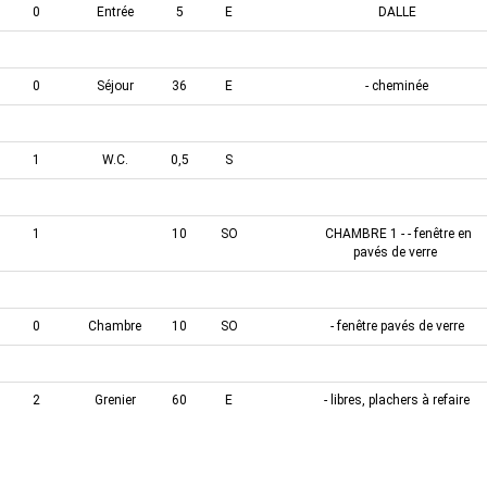
0
Entrée
5
E
DALLE
0
Cuisine
30
E
DALLE - cheminée
0
Séjour
36
E
- cheminée
0
1,5
SO
SALLE D'EAU -
1
W.C.
0,5
S
1
Palier
3
E
1
10
SO
CHAMBRE 1 - - fenêtre en
pavés de verre
1
16
E
CHAMBRE 2 - - cheminée
0
Chambre
10
SO
- fenêtre pavés de verre
1
Chambre
16
E
- cheminée.
2
Grenier
60
E
- libres, plachers à refaire