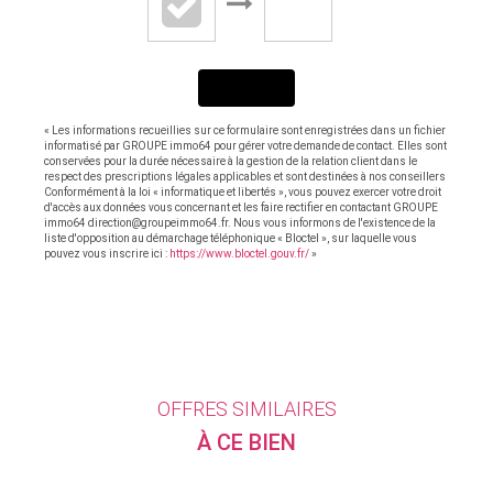
ENVOYER
« Les informations recueillies sur ce formulaire sont enregistrées dans un fichier
informatisé par GROUPE immo64 pour gérer votre demande de contact. Elles sont
conservées pour la durée nécessaire à la gestion de la relation client dans le
respect des prescriptions légales applicables et sont destinées à nos conseillers
Conformément à la loi « informatique et libertés », vous pouvez exercer votre droit
d'accès aux données vous concernant et les faire rectifier en contactant GROUPE
immo64 direction@groupeimmo64.fr. Nous vous informons de l'existence de la
liste d'opposition au démarchage téléphonique « Bloctel », sur laquelle vous
pouvez vous inscrire ici :
https://www.bloctel.gouv.fr/
»
OFFRES SIMILAIRES
À CE BIEN