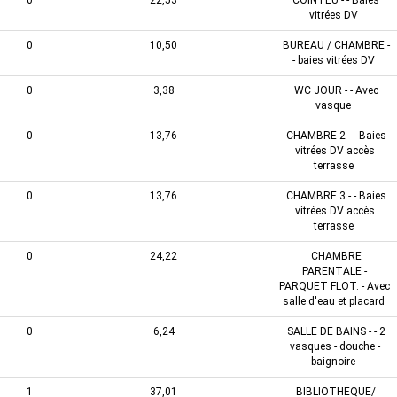
0
22,53
COIN FEU - - Baies
vitrées DV
0
10,50
BUREAU / CHAMBRE -
- baies vitrées DV
0
3,38
WC JOUR - - Avec
vasque
0
13,76
CHAMBRE 2 - - Baies
vitrées DV accès
terrasse
0
13,76
CHAMBRE 3 - - Baies
vitrées DV accès
terrasse
0
24,22
CHAMBRE
PARENTALE -
PARQUET FLOT. - Avec
salle d'eau et placard
0
6,24
SALLE DE BAINS - - 2
vasques - douche -
baignoire
1
37,01
BIBLIOTHEQUE/