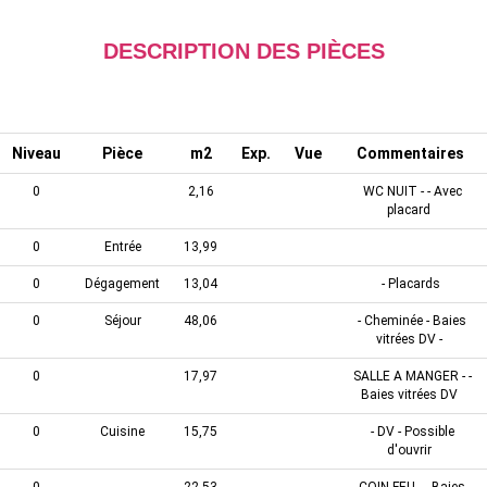
DESCRIPTION DES PIÈCES
Niveau
Pièce
m2
Exp.
Vue
Commentaires
0
2,16
WC NUIT - - Avec
placard
0
Entrée
13,99
0
Dégagement
13,04
- Placards
0
Séjour
48,06
- Cheminée - Baies
vitrées DV -
0
17,97
SALLE A MANGER - -
Baies vitrées DV
0
Cuisine
15,75
- DV - Possible
d'ouvrir