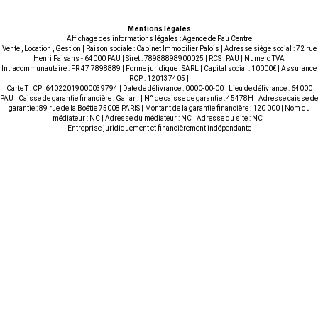
Mentions légales
Affichage des informations légales : Agence de Pau Centre
Vente , Location , Gestion | Raison sociale : Cabinet Immobilier Palois | Adresse siège social : 72 rue
Henri Faisans - 64000 PAU | Siret : 78988898900025 | RCS : PAU | Numero TVA
Intracommunautaire : FR 47 7898889 | Forme juridique : SARL | Capital social : 10000€ | Assurance
RCP : 120137405 |
Carte T : CPI 64022019000039794 | Date de délivrance : 0000-00-00 | Lieu de délivrance : 64000
PAU | Caisse de garantie financière : Galian. | N° de caisse de garantie : 45478H | Adresse caisse de
garantie : 89 rue de la Boétie 75008 PARIS | Montant de la garantie financière : 120 000 | Nom du
médiateur : NC | Adresse du médiateur : NC | Adresse du site : NC |
Entreprise juridiquement et financièrement indépendante
AGENCE DE PAU CENTRE
NOS COORDONNÉES
VENTE , LOCATION ,
72 rue Henri Faisans
GESTION
64000 PAU
Tél. : +33 5 59 90 15 15
NOS SERVICES
LIENS PRATIQUES
Acheter
Nos agences
Vendre
Plan du site