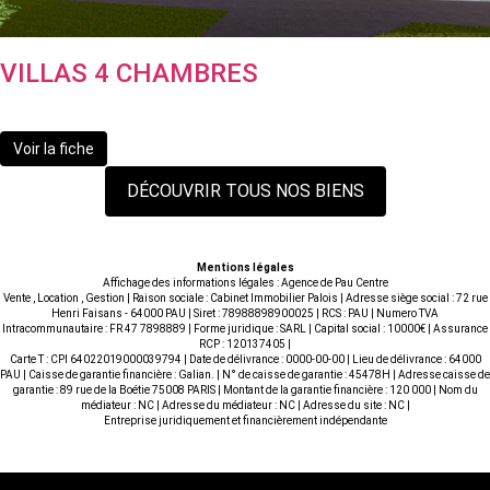
VILLAS 4 CHAMBRES
475 800 €
Voir la fiche
DÉCOUVRIR TOUS NOS BIENS
Mentions légales
Affichage des informations légales : Agence de Pau Centre
Vente , Location , Gestion | Raison sociale : Cabinet Immobilier Palois | Adresse siège social : 72 rue
Henri Faisans - 64000 PAU | Siret : 78988898900025 | RCS : PAU | Numero TVA
Intracommunautaire : FR 47 7898889 | Forme juridique : SARL | Capital social : 10000€ | Assurance
RCP : 120137405 |
Carte T : CPI 64022019000039794 | Date de délivrance : 0000-00-00 | Lieu de délivrance : 64000
PAU | Caisse de garantie financière : Galian. | N° de caisse de garantie : 45478H | Adresse caisse de
garantie : 89 rue de la Boétie 75008 PARIS | Montant de la garantie financière : 120 000 | Nom du
médiateur : NC | Adresse du médiateur : NC | Adresse du site : NC |
Entreprise juridiquement et financièrement indépendante