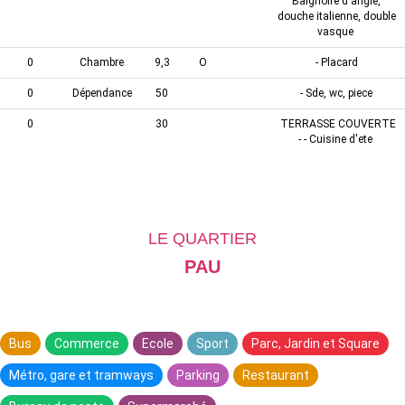
Baignoire d'angle,
douche italienne, double
vasque
0
Chambre
9,3
O
- Placard
0
Dépendance
50
- Sde, wc, piece
0
30
TERRASSE COUVERTE
- - Cuisine d'ete
LE QUARTIER
PAU
Bus
Commerce
Ecole
Sport
Parc, Jardin et Square
Métro, gare et tramways
Parking
Restaurant