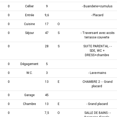
0
Cellier
9
- Buanderie+cumulus
0
Entrée
9,6
- Placard
0
Cuisine
17
O
0
Séjour
47
S
- Traversant avec accès
terrasse couverte
0
28
S
SUITE PARENTAL - -
SDE, WC +
DRESS+chambre
0
Dégagement
5
0
W.C.
3
- Lave-mains
0
13
E
CHAMBRE 2 - - Grand
placard
0
Garage
45
0
Chambre
13
E
- Grand placard
0
7,5
O
SALLE DE BAINS - -