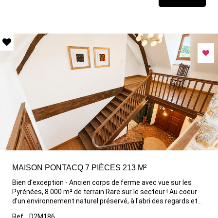
ouverte, entièrement aménagée et équipée. Un espace
baigné de lumière offrant une vue totalement dégagée sur les
Pyrénées. 2 chambres, une salle d'eau et une buanderie. Très
bien équipée, cette maison dispose de : Volets électriques,
climatisation, prise recharge voiture, carport de 30 m². Un
bien rare alliant confort moderne, prestations et cadre de vie
exceptionnel.
MAISON PONTACQ 7 PIÈCES 213 M²
Bien d'exception - Ancien corps de ferme avec vue sur les
Pyrénées, 8 000 m² de terrain Rare sur le secteur ! Au coeur
d'un environnement naturel préservé, à l'abri des regards et
dans un calme absolu, venez découvrir cet authentique
Ref. : D2M186