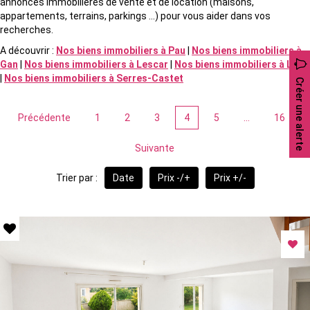
annonces immobilières de vente et de location (maisons,
appartements, terrains, parkings ...) pour vous aider dans vos
recherches.
A découvrir :
Nos biens immobiliers à Pau
|
Nos biens immobiliers à
Gan
|
Nos biens immobiliers à Lescar
|
Nos biens immobiliers à Lons
|
Nos biens immobiliers à Serres-Castet
Créer une alerte
Précédente
1
2
3
4
5
...
16
Suivante
Trier par :
Date
Prix -/+
Prix +/-