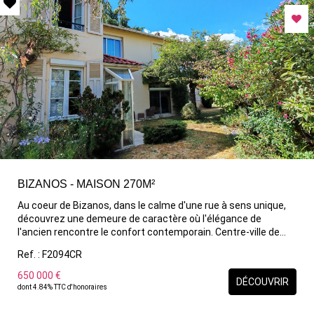
BIZANOS - MAISON 270M²
Au coeur de Bizanos, dans le calme d'une rue à sens unique,
découvrez une demeure de caractère où l'élégance de
l'ancien rencontre le confort contemporain. Centre-ville de
Pau et commodités (commerces, transports ...) accessible à
Ref. : F2094CR
pieds. Édifiée dans les années 30 et sublimée par une
extension contemporaine, cette propriété de charme a
650 000 €
DÉCOUVRIR
bénéficié d'une rénovation de qualité qui marie avec subtilité
dont 4.84% TTC d'honoraires
authenticité et modernité. Les volumes généreux et la
diversité des espaces de vie séduisent immédiatement.