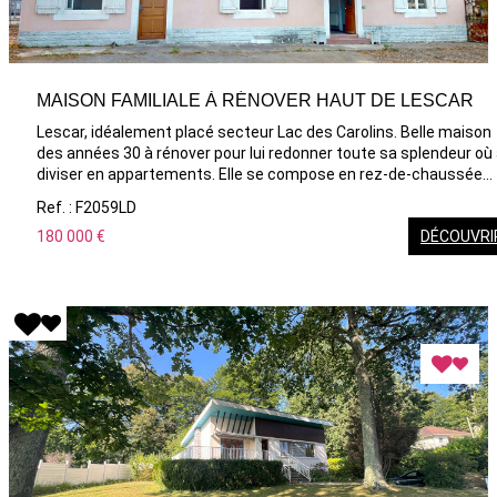
MAISON FAMILIALE À RÉNOVER HAUT DE LESCAR
Lescar, idéalement placé secteur Lac des Carolins. Belle maison
des années 30 à rénover pour lui redonner toute sa splendeur où
diviser en appartements. Elle se compose en rez-de-chaussée
d'une entrée, séjour, salle à manger cuisine, chambre , salle de ba
Ref. : F2059LD
et wc. A l'étage 3 chambres, dressing, salle d'eau et wc. Comble
180 000 €
DÉCOUVRI
aménageable pour créer 2 chambres supplémentaires Double
vitrage déjà présent sur la majorité des menuiseries. Travaux à
prévoir