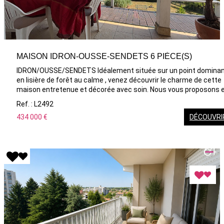
MAISON IDRON-OUSSE-SENDETS 6 PIÈCE(S)
IDRON/OUSSE/SENDETS Idéalement située sur un point domina
en lisière de forêt au calme , venez découvrir le charme de cette
maison entretenue et décorée avec soin. Nous vous proposons 
rez de chaussée une belle pièce de vie lumineuse, une cuisine
Ref. : L2492
récente, 1 chambre ainsi que la salle de bains et 1 wc. A l'étage
434 000 €
DÉCOUVRI
vous trouverez 3 chambres, 1 bureau et 1 WC LE PLUS : SOUS-S
COMPLET AVEC GARAGE ET BUANDERIE ON AIME sa terrasse
ouverte sur la nature et sur les coteaux