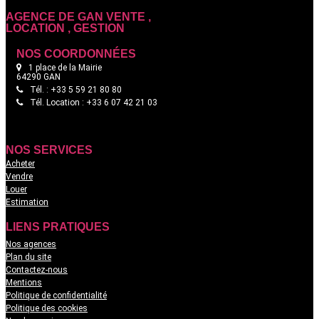
situé à proximité des commerces et transport. et appartement
AGENCE DE GAN VENTE ,
AGENCE DE LESCAR
combine tranquillité et proximité des commerces.
LOCATION , GESTION
VENTE LOCATION
GESTION
NOS COORDONNÉES
NOS COORDONNÉES
1 place de la Mairie
64290 GAN
2 rue maubec
64230 Lescar
Tél. : +33 5 59 21 80 80
Tél. : +33 5 59 60 94 62
Tél. Location : +33 6 07 42 21 03
Tél. Location : +33 6 42 90 66 18
NOS SERVICES
Acheter
Vendre
Louer
Estimation
LIENS PRATIQUES
Nos agences
Plan du site
Contactez-nous
Mentions
Politique de confidentialité
Politique des cookies