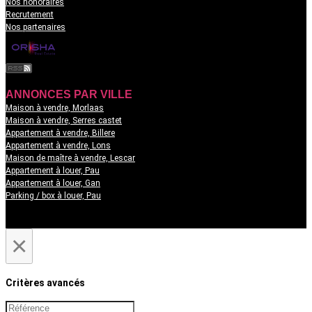
Nos honoraires
Recrutement
Nos partenaires
ANNONCES PAR VILLE
Maison à vendre, Morlaas
Maison à vendre, Serres castet
Appartement à vendre, Billere
Appartement à vendre, Lons
Maison de maître à vendre, Lescar
Appartement à louer, Pau
Appartement à louer, Gan
Parking / box à louer, Pau
×
Critères avancés