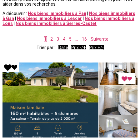
aider dans vos recherches.
A découvrir :
Nos biens immobiliers à Pau
|
Nos biens immobiliers
à Gan
|
Nos biens immobiliers à Lescar
|
Nos biens immobiliers à
Lons
|
Nos biens immobiliers à Serres-Castet
1
2
3
4
5
...
16
Suivante
Trier par :
Date
Prix -/+
Prix +/-